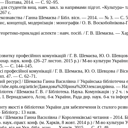
. — Полтава, 2014. — C. 92–95.
 для студентів вищ. навч. закл. за напрямами підгот. «Культура» т
267 с.
ознавства / Ганна Шемаєва // Бібл. вісн. — 2014. — № 3. — C. 50
с, концепції, модернізація : монографія / О. В. Воскобойнікова-
еоретико-прикладні аспекти : навч. посіб. / Г. В. Шемаєва. — Хар
звитку професійних комунікацій / Г. В. Шемаєва, Ю. О. Шевцова 
жнар. наук. конф. (26–27 листоп. 2015 р.) / М-во культури України
15. — C. 144–145.
 професійної комунікації / Г. В. Шемаєва, Ю. О. Шевцова // Вісн.
ип. 47. — C. 62–71.
 ресурс] / Шемаєва Ганна Василівна // Українська бібліотечна е
//ube.nplu.org/article/Давидова%20Ірина%20Олександрівна. — Наз
іотек / Шемаєва Г. В. // Бібліотека. Наука. Комунікація : у 2 ч. : 
. І. Вернадського, Асоц. б-к України, Рада дир. наук. б-к та інф
якості в бібліотеки України для забезпечення їх сталого розвитк
ібліогр.: 13 назв.
х / Шемаєва Ганна Василівна // Короленківські читання – 2014. Бі
аук.-практ. конф. (м. Харків, 8 жовт. 2014 р.) / М-во культури У
 обл. від-ня Укр. бібл. асоц. — Харків, 2015. — C. 42–49.