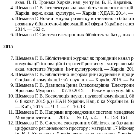
акад. П. П. Тронька Харків. нац. ун-ту ім. В. Н. Каразіна
Шемаєва Г. В. Інтелектуальна власність : конспект лекцій
Харків. держ. акад. культури. — Харків : ХДАК, 2014. — 
Шемаєва Г. Новий імпульс розвитку вітчизняного бібліотек
розвитку бібліотечно-інформаційної сфери України: генези
2014. — 362 с.
Шемаєва Г. Система електронних бібліотек та баз даних: т
2015
Шемаєва Г. В. Бібліотечний журнал як провідний канал ро
комунікації: інноваційні стратегії розвитку : матеріали мі
акад. мистецтв України, Ін-т культурології. — Харків, 20
Шемаєва Г. В. Бібліотечно-інформаційні журнали в процесі
Соціальні комунікації : зб. наук. пр. — Харків, 2015. — В
Шемаєва Г. В. Давидова Ірина Олександрівна [Електронний
Ярослава Мудрого. — 07.10.2015. — Режим доступу: http:
Шемаєва Г. В. Коеволюція науки, наукової комунікації, бібл
6–8 жовт. 2015 р.) / НАН України, Нац. б-ка України ім. В
— Київ, 2015. — Ч. 1. — C. 10–13.
Шемаєва Г. В. Напрями впровадження системи менеджменту 
Молодий вчений. — 2015. — № 12, ч. 4. — C. 158–161. — Б
Шемаєва Г. В. Система електронних бібліотек та баз дани
цифрового регіонального простору : матеріали 17 Міжнар. н
ім. В. Г. Короленка, Харків. держ. акад. культури, Харків.