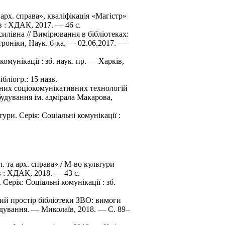
 арх. справа», кваліфікація «Магістр»
ів : ХДАК, 2017. — 46 с.
илівна // Вимірювання в бібліотеках:
ктроніки, Наук. б-ка. — 02.06.2017. —
омунікації : зб. наук. пр. — Харків,
бліогр.: 15 назв.
часних соціокомунікативних технологій
лебудування ім. адмірала Макарова,
ури. Серія: Соціальні комунікації :
л. та арх. справа» / М-во культури
ів : ХДАК, 2018. — 43 с.
Серія: Соціальні комунікації : зб.
ний простір бібліотеки ЗВО: вимоги
ебудування. — Миколаїв, 2018. — C. 89–