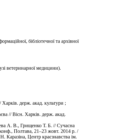
нформаційної, бібліотечної та архівної
лузі ветеринарної медицини).
 Харків. держ. акад. культури ;
ва // Вісн. Харків. держ. акад.
 А. В., Грищенко Т. Б. // Сучасна
конф., Полтава, 21–23 жовт. 2014 р. /
 Н. Каразіна, Центр краєзнавства ім.