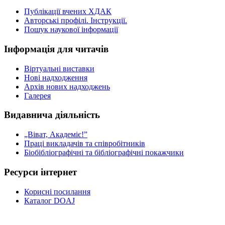
Публікації вчених ХДАК
Авторські профілі. Інструкції.
Пошук наукової інформації
Інформація для читачів
Віртуальні виставки
Нові надходження
Архів нових надходжень
Галерея
Видавнича діяльність
„Віват, Академіє!”
Праці викладачів та співробітників
Біобібліографічні та бібліографічні покажчики
Ресурси інтернет
Корисні посилання
Каталог DOAJ