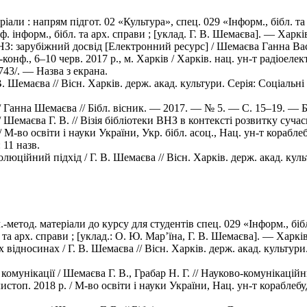
іали : напрям підгот. 02 «Культура», спец. 029 «Інформ., бібл. та
ф. інформ., бібл. та арх. справи ; [уклад. Г. В. Шемаєва]. — Харк
НЗ: зарубіжний досвід [Електронний ресурс] / Шемаєва Ганна Вас
-конф., 6–10 черв. 2017 р., м. Харків / Харків. нац. ун-т радіоеле
743/. — Назва з екрана.
 Шемаєва // Вісн. Харків. держ. акад. культури. Серія: Соціальні к
/ Ганна Шемаєва // Бібл. вісник. — 2017. — № 5. — C. 15–19. — Бі
/ Шемаєва Г. В. // Візія бібліотеки ВНЗ в контексті розвитку су
. / М-во освіти і науки України, Укр. бібл. асоц., Нац. ун-т кораб
 11 назв.
юційний підхід / Г. В. Шемаєва // Вісн. Харків. держ. акад. культ
.-метод. матеріали до курсу для студентів спец. 029 «Інформ., біб
. та арх. справи ; [уклад.: О. Ю. Мар’їна, Г. В. Шемаєва]. — Харк
ідносинах / Г. В. Шемаєва // Вісн. Харків. держ. акад. культури. 
комунікації / Шемаєва Г. В., Грабар Н. Г. // Науково-комунікацій
2 листоп. 2018 р. / М-во освіти і науки України, Нац. ун-т корабл