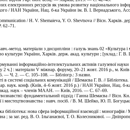
них електронних ресурсів як умова розвитку національного інфо
кого / НАН України, Нац. б-ка України ім. В. І. Вернадського, Ас
Communication / H. V. Shemaieva, Y. O. Shevtsova // Вісн. Харків. д
. 62–71.
вч.-метод. матеріали з дисципліни : галузь знань 02 «Культура і 
 культури України, Харків. держ. акад. культури ; [уклад.: Г. В. 
рмуванні інформаційно-інтелектуальних активів галузевої науки 
2 ч.] : матеріали V міжнар. форуму, 20–21 жовт. 2016 р., м. Київ 
. — Ч. 2. — C. 105–108. — Бібліогр.: 3 назви.
ті в системі соціальних комунікацій / Шемаєва Г. В. // Бібліотек
. наук. конф. (Київ, 4–6 жовт. 2016 р.) / НАН України, Нац. б-ка
в акад. наук – членів МААН. — Київ, 2016. — C. 67–69.
цтвознавстві: фундаментальний підхід / Ганна Шемаєва // Вісн. К
ії і мистецтвознавства : навч. посіб. / В. М. Шейко, Ю. П. Богуц
а бібліотека: нова сфера інформаційної взаємодії : монографія / 
яна ; за заг. ред. В. О. Ільганаєвої, Т. О. Колесникової. — Дніпро