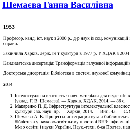
Шемаєва Ганна Василівна
1953
Професор, канд. іст. наук з 2000 р., д-р наук із соц. комунікаці
справи.
Закінчила Харків. держ. ін-т культури в 1977 р. У ХДАК з 2004 
Кандидатська дисертація: Трансформація галузевої інформаційн
Докторська дисертація: Бібліотека в системі наукової комунікац
2014
Інтелектуальна власність : навч. матеріали для студентів 
[уклад. Г. В. Шемаєва]. ― Харків, ХДАК, 2014. ― 86 с.
Макаренко П. Д. Інфраструктура інтелектуальної власності
культури : зб. наук. пр. — Харків, 2014. — Вип. 43. — C.
Шемаева А. В. Процессы интеграции вуза и библиотеки: 
бібліотека у науково-освітньому просторі ВНЗ: інформаційн
М-во освіти і науки України, Наук.-техн. б-ка Полтав. нац