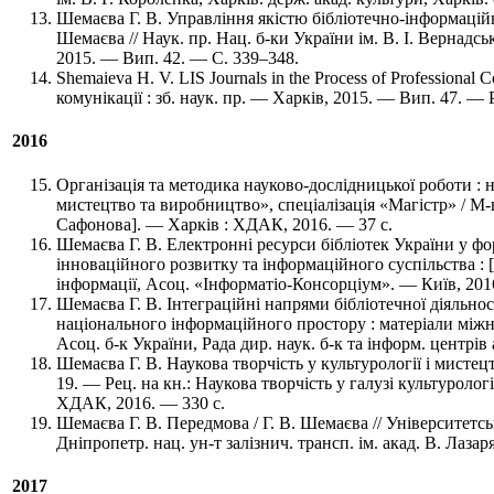
Шемаєва Г. В. Управління якістю бібліотечно-інформацій
Шемаєва // Наук. пр. Нац. б-ки України ім. В. І. Вернадсь
2015. — Вип. 42. — C. 339–348.
Shemaieva H. V. LIS Journals in the Process of Professional 
комунікації : зб. наук. пр. — Харків, 2015. — Вип. 47. — P
2016
Організація та методика науково-дослідницької роботи : на
мистецтво та виробництво», спеціалізація «Магістр» / М-во
Сафонова]. — Харків : ХДАК, 2016. — 37 с.
Шемаєва Г. В. Електронні ресурси бібліотек України у фо
інноваційного розвитку та інформаційного суспільства : [у 
інформації, Асоц. «Інформатіо-Консорціум». — Київ, 2016
Шемаєва Г. В. Інтеграційні напрями бібліотечної діяльнос
національного інформаційного простору : матеріали міжнар
Асоц. б-к України, Рада дир. наук. б-к та інформ. центрі
Шемаєва Г. В. Наукова творчість у культурології і мисте
19. — Рец. на кн.: Наукова творчість у галузі культуролог
ХДАК, 2016. — 330 с.
Шемаєва Г. В. Передмова / Г. В. Шемаєва // Університетськ
Дніпропетр. нац. ун-т залізнич. трансп. ім. акад. В. Лазар
2017