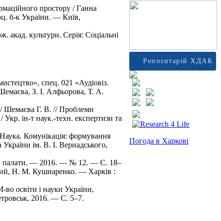
рмаційного простору / Ганна
оц. б-к України. — Київ,
ерж. акад. культури. Серія: Соціальні
Репозитарій ХДАК
мистецтво», спец. 021 «Аудіовіз.
Шемаєва, З. І. Алфьорова, Т. А.
/ Шемаєва Г. В. // Проблеми
/ Укр. ін-т наук.-техн. експертизи та
а. Наука. Комунікація: формування
Погода в Харкові
 України ім. В. І. Вернадського,
н. палати. — 2016. — № 12. — C. 18–
ький, Н. М. Кушнаренко. — Харків :
М-во освіти і науки України,
петровськ, 2016. — С. 5–7.