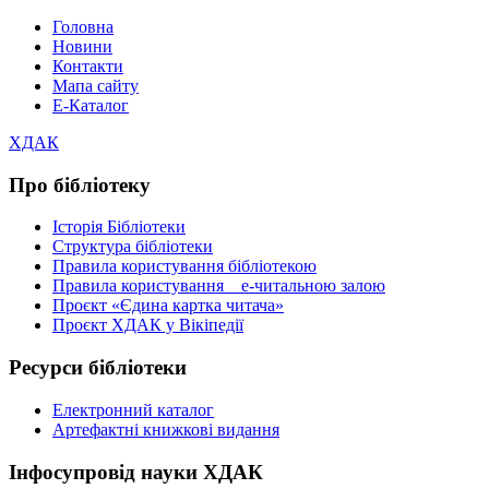
Головна
Новини
Контакти
Мапа сайту
Е-Каталог
ХДАК
Про бібліотеку
Історія Бібліотеки
Структура бібліотеки
Правила користування бібліотекою
Правила користування е-читальною залою
Проєкт «Єдина картка читача»
Проєкт ХДАК у Вікіпедії
Ресурси бібліотеки
Електронний каталог
Артефактні книжкові видання
Інфосупровід науки ХДАК