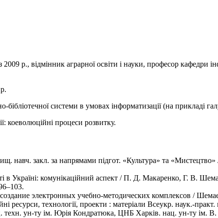
й з 2009 р., відмінник аграрної освіти і науки, професор кафедри і
р.
о-бібліотечної системи в умовах інформатизації (на прикладі га
ії: коеволюційні процеси розвитку.
вищ. навч. закл. за напрямами підгот. «Культура» та «Мистецтво» /
 в Україні: комунікаційний аспект / П. Д. Макаренко, Г. В. Шемає
 96–103.
создание электронных учебно-методических комплексов / Шемаева
і ресурси, технології, проекти : матеріали Всеукр. наук.-практ. 
. техн. ун-ту ім. Юрія Кондратюка, ЦНБ Харків. нац. ун-ту ім. В.