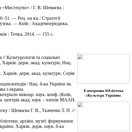
а «Мистецтво» / Г. В. Шемаєва ;
–51. — Рец. на кн.: Стратегії
Гузєва. — Київ : Академперіодика,
ків : Точка, 2014. — 155 с.
// Культурологія та соціальні
, Харків. держ. акад. культури, Нац.
 Харків. держ. акад. культури. Серія:
нциклопедія / Нац. б-ка України ім.
ва з екрана.
Електронна бібліотека
матеріали міжнар. наук. конф. (Київ,
«Культура України»
орм. центрів акад. наук – членів МААН.
у / Шемаєва Г. В., Ткаченко Т. П. //
бліотеки, архіви, музеї: формування
країни, Харків. держ. наук. б-ка