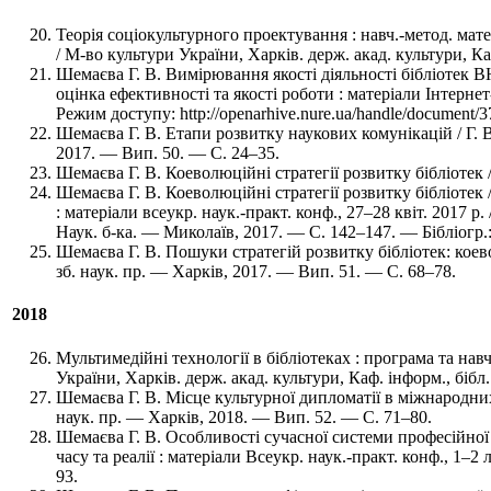
Теорія соціокультурного проектування : навч.-метод. матер
/ М-во культури України, Харків. держ. акад. культури, Ка
Шемаєва Г. В. Вимірювання якості діяльності бібліотек В
оцінка ефективності та якості роботи : матеріали Інтернет
Режим доступу: http://openarhive.nure.ua/handle/document/3
Шемаєва Г. В. Етапи розвитку наукових комунікацій / Г. В.
2017. — Вип. 50. — C. 24–35.
Шемаєва Г. В. Коеволюційні стратегії розвитку бібліотек 
Шемаєва Г. В. Коеволюційні стратегії розвитку бібліотек 
: матеріали всеукр. наук.-практ. конф., 27–28 квіт. 2017 р
Наук. б-ка. — Миколаїв, 2017. — C. 142–147. — Бібліогр.:
Шемаєва Г. В. Пошуки стратегій розвитку бібліотек: коевол
зб. наук. пр. — Харків, 2017. — Вип. 51. — C. 68–78.
2018
Мультимедійні технології в бібліотеках : програма та навч
України, Харків. держ. акад. культури, Каф. інформ., бібл
Шемаєва Г. В. Місце культурної дипломатії в міжнародних в
наук. пр. — Харків, 2018. — Вип. 52. — C. 71–80.
Шемаєва Г. В. Особливості сучасної системи професійної 
часу та реалії : матеріали Всеукр. наук.-практ. конф., 1–
93.