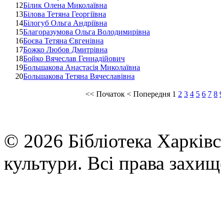
12
Білик Олена Миколаївна
13
Білова Тетяна Георгіївна
14
Білогуб Ольга Андріївна
15
Благоразумова Ольга Володимирівна
16
Боєва Тетяна Євгенівна
17
Божко Любов Дмитрівна
18
Бойко Вячеслав Геннадійович
19
Большакова Анастасія Миколаївна
20
Большакова Тетяна Вячеславівна
<<
Початок
<
Попередня
1
2
3
4
5
6
7
8
© 2026 Бібліотека Харківс
культури. Всі права захищ