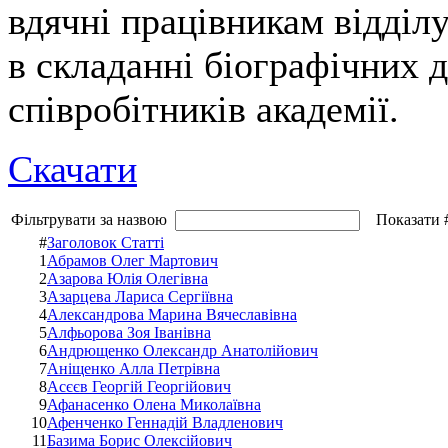
вдячні працівникам відділу
в складанні біографічних д
співробітників академії.
Скачати
Фільтрувати за назвою
Показати 
#
Заголовок Статті
1
Абрамов Олег Мартович
2
Азарова Юлія Олегівна
3
Азарцева Лариса Сергіївна
4
Александрова Марина Вячеславівна
5
Алфьорова Зоя Іванівна
6
Андрющенко Олександр Анатолійович
7
Аніщенко Алла Петрівна
8
Асєєв Георгій Георгійович
9
Афанасенко Олена Миколаївна
10
Афенченко Геннадій Владленович
11
Базима Борис Олексійович