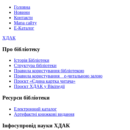
Головна
Новини
Контакти
Мапа сайту
Е-Каталог
ХДАК
Про бібліотеку
Історія Бібліотеки
Структура бібліотеки
Правила користування бібліотекою
Правила користування е-читальною залою
Проєкт «Єдина картка читача»
Проєкт ХДАК у Вікіпедії
Ресурси бібліотеки
Електронний каталог
Артефактні книжкові видання
Інфосупровід науки ХДАК