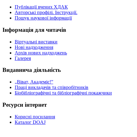
Публікації вчених ХДАК
Авторські профілі. Інструкції.
Пошук наукової інформації
Інформація для читачів
Віртуальні виставки
Нові надходження
Архів нових надходжень
Галерея
Видавнича діяльність
„Віват, Академіє!”
Праці викладачів та співробітників
Біобібліографічні та бібліографічні покажчики
Ресурси інтернет
Корисні посилання
Каталог DOAJ