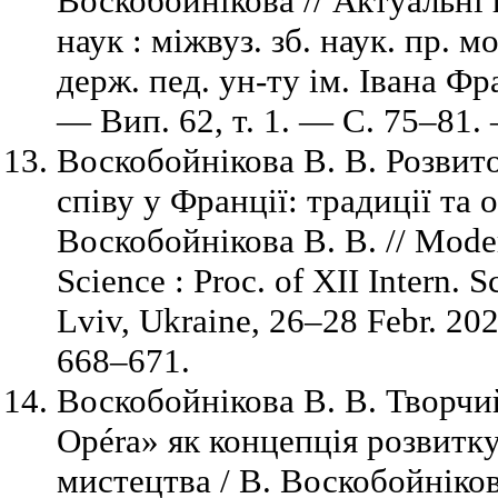
Воскобойнікова // Актуальні
наук : міжвуз. зб. наук. пр.
держ. пед. ун-ту ім. Івана Ф
— Вип. 62, т. 1. — С. 75–81. 
Воскобойнікова В. В. Розвит
співу у Франції: традиції та 
Воскобойнікова В. В. // Mode
Science : Proc. of XII Intern. S
Lviv, Ukraine, 26–28 Febr. 20
668–671.
Воскобойнікова В. В. Творчи
Opéra» як концепція розвитк
мистецтва / В. Воскобойніков