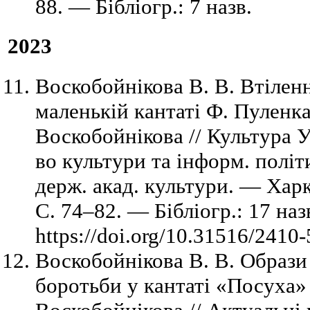
88. — Бібліогр.: 7 назв.
2023
Воскобойнікова В. В. Втіленн
маленькій кантаті Ф. Пуленка
Воскобойнікова // Культура Ук
во культури та інформ. політ
держ. акад. культури. — Хар
С. 74–82. — Бібліогр.: 17 на
https://doi.org/10.31516/2410
Воскобойнікова В. В. Образи
боротьби у кантаті «Посуха» 