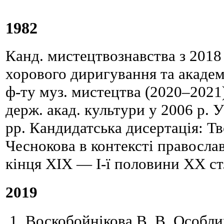
1982
Канд. мистецтвознавства з 2018 
хорового диригування та академі
ф-ту муз. мистецтва (2020–2021)
держ. акад. культури у 2006 р.
рр. Кандидатська дисертація: Тво
Чеснокова в контексті правосла
кінця ХІХ — І-ї половини ХХ ст
2019
Воскобойнікова В. В. Особли