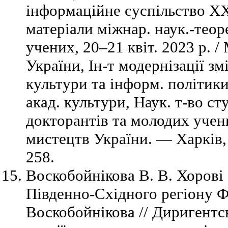
інформаційне суспільство ХХІ 
матеріали міжнар. наук.-теор
учених, 20–21 квіт. 2023 р. /
України, Ін-т модернізації зм
культури та інформ. політики
акад. культури, Наук. т-во сту
докторантів та молодих учен
мистецтв України. — Харків,
258.
Воскобойнікова В. В. Хорові 
Південно-Східного регіону Фр
Воскобойнікова // Диригентсь