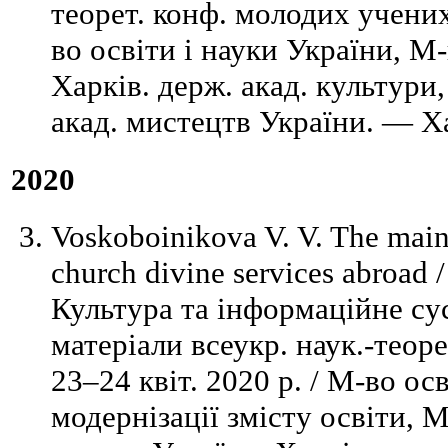
теорет. конф. молодих учених,
во освіти і науки України, М
Харків. держ. акад. культури,
акад. мистецтв України. — Ха
2020
Voskoboinikova V. V. The main 
church divine services abroad 
Культура та інформаційне сус
матеріали всеукр. наук.-теор
23–24 квіт. 2020 р. / М-во осв
модернізації змісту освіти, 