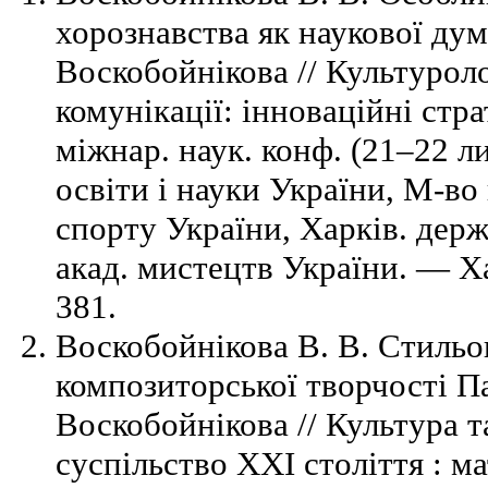
хорознавства як наукової думк
Воскобойнікова // Культуроло
комунікації: інноваційні стра
міжнар. наук. конф. (21–22 ли
освіти і науки України, М-во
спорту України, Харків. держ
акад. мистецтв України. — Х
381.
Воскобойнікова В. В. Стильо
композиторської творчості Па
Воскобойнікова // Культура 
суспільство ХХІ століття : ма