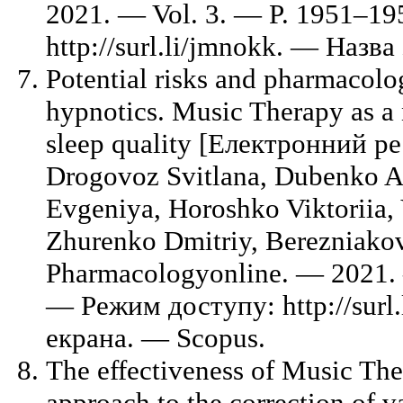
2021. — Vol. 3. — P. 1951–1
http://surl.li/jmnokk. — Назва
Potential risks and pharmacolog
hypnotics. Music Therapy as a
sleep quality [Електронний ре
Drogovoz Svitlana, Dubenko A
Evgeniya, Horoshko Viktoriia, 
Zhurenko Dmitriy, Berezniakov
Pharmacologyonline. — 2021. 
— Режим доступу: http://surl.
екрана. — Scopus.
The effectiveness of Music The
approach to the correction of v