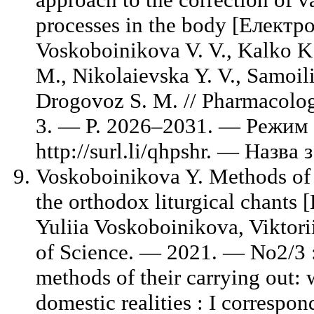
processes in the body [Електр
Voskoboinikova V. V., Kalko K
M., Nikolaievska Y. V., Samoili
Drogovoz S. M. // Pharmacolo
3. — P. 2026–2031. — Режим
http://surl.li/qhpshr. — Назва
Voskoboinikova Y. Methods of i
the orthodox liturgical chants
Yuliia Voskoboinikova, Viktori
of Science. — 2021. — No2/3 : 
methods of their carrying out:
domestic realities : I correspon