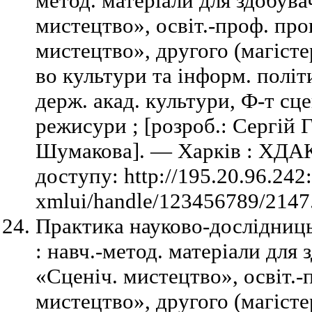
метод. матеріали для здобувач
мистецтво», освіт.-проф. пр
мистецтво», другого (магістер
во культури та інформ. політ
держ. акад. культури, Ф-т сц
режисури ; [розроб.: Сергій 
Шумакова]. — Харків : ХДАК
доступу: http://195.20.96.242
xmlui/handle/123456789/2147.
Практика науково-дослідниць
: навч.-метод. матеріали для 
«Сценіч. мистецтво», освіт.
мистецтво», другого (магістер