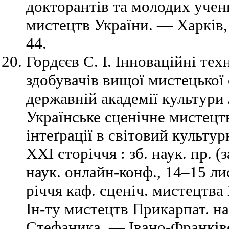
докторантів та молодих учен
мистецтв України. — Харків,
44.
Гордєєв С. І. Інноваційні тех
здобувачів вищої мистецької 
державній академії культури /
Українське сценічне мистецт
інтеґрації в світовий культу
ХХІ сторіччя : зб. наук. пр. 
наук. онлайн-конф., 14–15 лис
річчя каф. сценіч. мистецтва 
Ін-ту мистецтв Прикарпат. на
Стефаника. — Івано-Франківс