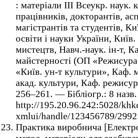
: матеріали ІІІ Всеукр. наук. 
працівників, докторантів, асп
магістрантів та студентів, Киї
освіти і науки України, Київ.
мистецтв, Навч.-наук. ін-т, К
майстерності (ОП «Режисура
«Київ. ун-т культури», Каф. 
акад. культури, Каф. режису
256–261. — Бібліогр.: 8 наз
http://195.20.96.242:5028/khk
xmlui/handle/123456789/2992.
Практика виробнича [Електро