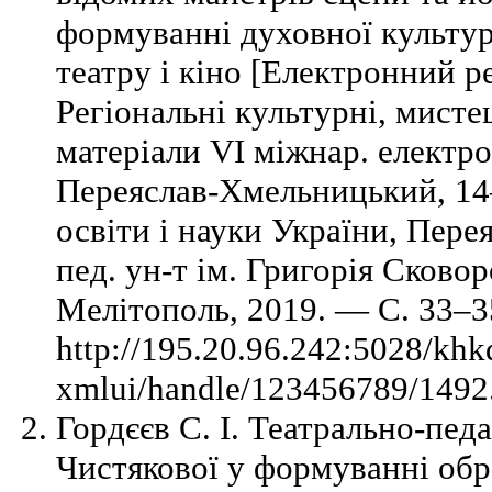
формуванні духовної культур
театру і кіно [Електронний рес
Регіональні культурні, мистец
матеріали VI міжнар. електрон
Переяслав-Хмельницький, 14–
освіти і науки України, Пере
пед. ун-т ім. Григорія Сковор
Мелітополь, 2019. — С. 33–
http://195.20.96.242:5028/khk
xmlui/handle/123456789/1492.
Гордєєв С. І. Театрально-пед
Чистякової у формуванні обр