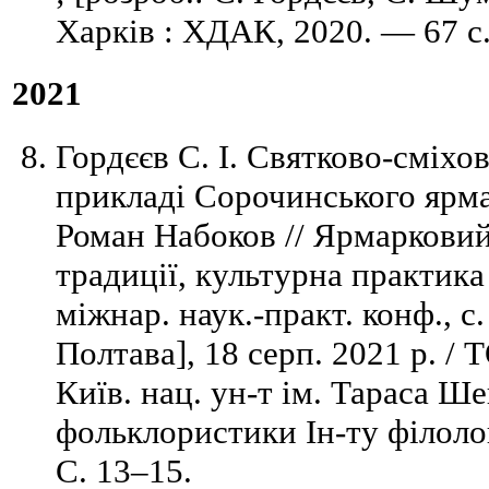
Харків : ХДАК, 2020. — 67 с
2021
Гордєєв С. І. Святково-сміхо
прикладі Сорочинського ярмар
Роман Набоков // Ярмарковий 
традиції, культурна практика
міжнар. наук.-практ. конф., с
Полтава], 18 серп. 2021 р. /
Київ. нац. ун-т ім. Тараса Ш
фольклористики Ін-ту філоло
С. 13–15.