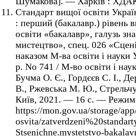
Шумакова]. — Харків : ХДАК
Стандарт вищої освіти Украї
: перший (бакалавр.) рівень в
освіти «бакалавр», галузь зн
мистецтво», спец. 026 «Сцені
наказом М-ва освіти і науки 
р. No 741 / М-во освіти і нау
Бучма О. Є., Гордєєв С. І., Д
В., Ржевська М. Ю., Стрельчу
Київ, 2021. — 16 с. — Режим
https://mon.gov.ua/storage/app
osvita/zatverdzeni%20standart
Stsenichne.mystetstvo-bakalav