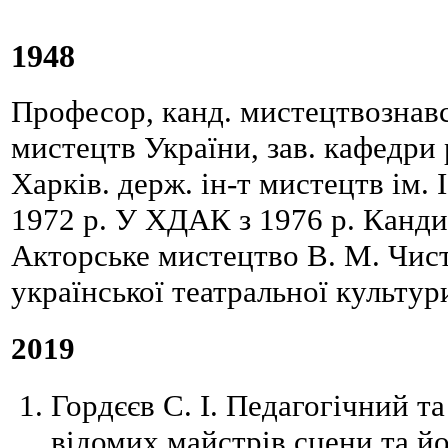
1948
Професор, канд. мистецтвознавств
мистецтв України, зав. кафедри
Харків. держ. ін-т мистецтв ім. 
1972 р. У ХДАК з 1976 р. Канди
Акторське мистецтво В. М. Чист
української театральної культур
2019
Гордєєв С. І. Педагогічний т
відомих майстрів сцени та йо