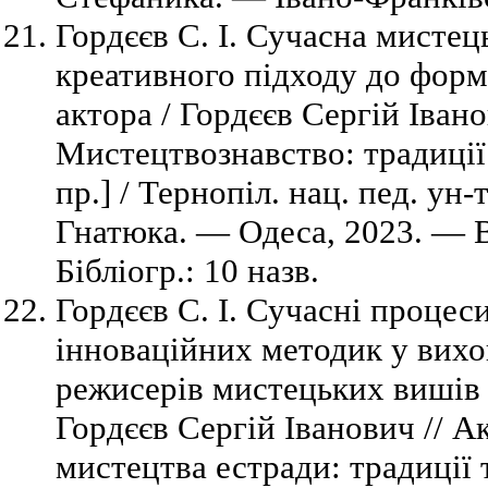
Гордєєв С. І. Сучасна мистець
креативного підходу до форм
актора / Гордєєв Сергій Івано
Мистецтвознавство: традиції т
пр.] / Тернопіл. нац. пед. ун
Гнатюка. — Одеса, 2023. — В
Бібліогр.: 10 назв.
Гордєєв С. І. Сучасні проце
інноваційних методик у вихо
режисерів мистецьких вишів 
Гордєєв Сергій Іванович // А
мистецтва естради: традиції 