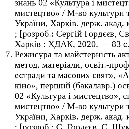
знань 02 «Культура і мистецт
мистецтво» / М-во культури 
України, Харків. держ. акад.
; [розроб.: Сергій Гордєєв, 
Харків : ХДАК, 2020. — 83 с
Режисура та майстерність акт
метод. матеріали, освіт.-про
естради та масових свят», «А
кіно», перший (бакалавр.) осв
02 «Культура і мистецтво», с
мистецтво» / М-во культури 
України, Харків. держ. акад.
; [розроб.: С. Гордєєв, С. Шу