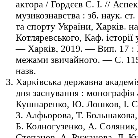
актора / Гордєєв С. І. // Асп
музикознавства : зб. наук. ст
та спорту України, Харків. на
Котляревського, Каф. історії 
— Харків, 2019. — Вип. 17 :
межами звичайного. — С. 115
назв.
Харківська державна академія
дня заснування : монографія /
Кушнаренко, Ю. Лошков, І. С
З. Алфьорова, Т. Большакова,
Б. Колногузенко, А. Соляник, 
Степанов, А. Рижанова, Л. Ку