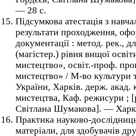
— 28 с.
Підсумкова атестація з навча
результати проходження, офо
документації : метод. рек., д
(магістер.) рівня вищої освіт
мистецтво», освіт.-проф. про
мистецтво» / М-во культури 
України, Харків. держ. акад. 
мистецтва, Каф. режисури ; [
Світлана Шумакова]. — Харкі
Практика науково-дослідниць
матеріали, для здобувачів дру