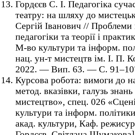
Гордєєв С. І. Педагогіка суча
театру: на шляху до мистецьк
Сергій Іванович // Проблеми 
педагогіки та теорії і практики
М-во культури та інформ. пол
нац. ун-т мистецтв ім. І. П. 
2022. — Вип. 63. — С. 91–10
Курсова робота: вимоги до н
метод. вказівки, галузь знань
мистецтво», спец. 026 «Сцен
культури та інформ. політики
акад. культури, Каф. режисури
Гордєєв, Світлана Шумакова]