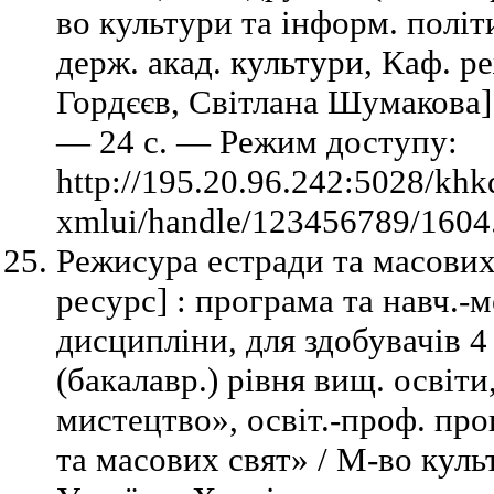
во культури та інформ. політ
держ. акад. культури, Каф. ре
Гордєєв, Світлана Шумакова]
— 24 с. — Режим доступу:
http://195.20.96.242:5028/khk
xmlui/handle/123456789/1604.
Режисура естради та масових
ресурс] : програма та навч.-м
дисципліни, для здобувачів 
(бакалавр.) рівня вищ. освіти
мистецтво», освіт.-проф. пр
та масових свят» / М-во куль