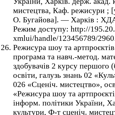
України, Харків. держ. акад. 
мистецтва, Каф. режисури ; [у
О. Бугайова]. — Харків : ХД
Режим доступу: http://195.20
xmlui/handle/123456789/2960.
Режисура шоу та артпроєктів
програма та навч.-метод. мат
здобувачів 2 курсу першого (
освіти, галузь знань 02 «Куль
026 «Сценіч. мистецтво», осв
«Режисура шоу та артпроєкті
інформ. політики України, Ха
культури, Ф-т сценіч. мистец