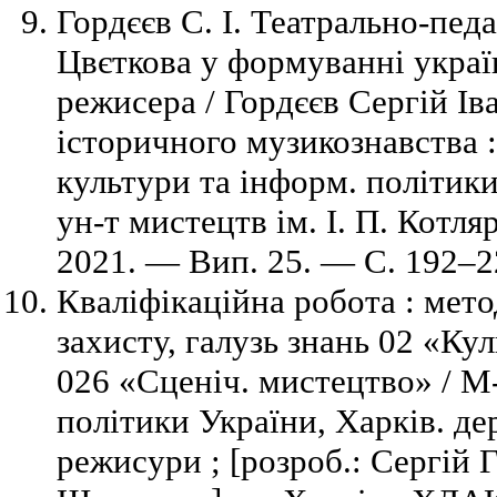
Гордєєв С. І. Театрально-педа
Цвєткова у формуванні украї
режисера / Гордєєв Сергій Ів
історичного музикознавства : 
культури та інформ. політики
ун-т мистецтв ім. І. П. Котля
2021. — Вип. 25. — С. 192–22
Кваліфікаційна робота : мето
захисту, галузь знань 02 «Кул
026 «Сценіч. мистецтво» / М
політики України, Харків. де
режисури ; [розроб.: Сергій 