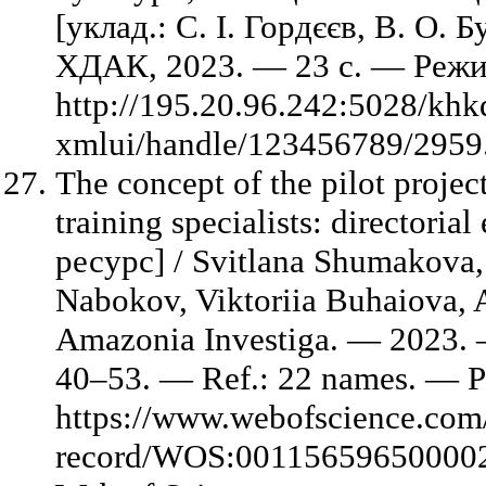
[уклад.: С. І. Гордєєв, В. О. 
ХДАК, 2023. — 23 с. — Режи
http://195.20.96.242:5028/khk
xmlui/handle/123456789/2959.
The concept of the pilot project
training specialists: directori
ресурс] / Svitlana Shumakova
Nabokov, Viktoriia Buhaiova, 
Amazonia Investiga. — 2023. —
40–53. — Ref.: 22 names. — 
https://www.webofscience.com
record/WOS:001156596500002