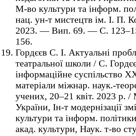
М-во культури та інформ. пол
нац. ун-т мистецтв ім. І. П. 
2023. — Вип. 69. — С. 123–15
156.
Гордєєв С. І. Актуальні проб
театральної школи / С. Гордєє
інформаційне суспільство ХХІ 
матеріали міжнар. наук.-теор
учених, 20–21 квіт. 2023 р. /
України, Ін-т модернізації зм
культури та інформ. політики
акад. культури, Наук. т-во сту