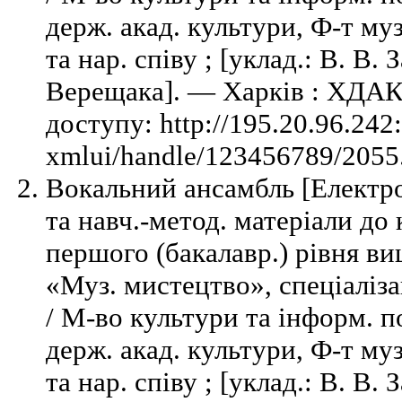
держ. акад. культури, Ф-т муз
та нар. співу ; [уклад.: В. В. 
Верещака]. — Харків : ХДАК
доступу: http://195.20.96.242
xmlui/handle/123456789/2055.
Вокальний ансамбль [Електро
та навч.-метод. матеріали до 
першого (бакалавр.) рівня вищ
«Муз. мистецтво», спеціалізац
/ М-во культури та інформ. п
держ. акад. культури, Ф-т муз
та нар. співу ; [уклад.: В. В. 