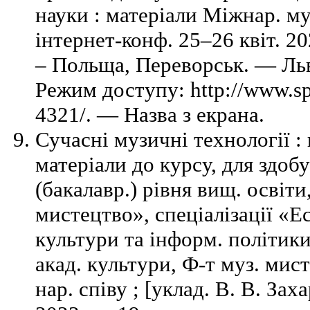
науки : матеріали Міжнар. м
інтернет-конф. 25–26 квіт. 20
– Польща, Переворськ. — Льв
Режим доступу: http://www.spil
4321/. — Назва з екрана.
Сучасні музичні технології :
матеріали до курсу, для здоб
(бакалавр.) рівня вищ. освіти
мистецтво», спеціалізації «Ес
культури та інформ. політики
акад. культури, Ф-т муз. мист
нар. співу ; [уклад. В. В. За