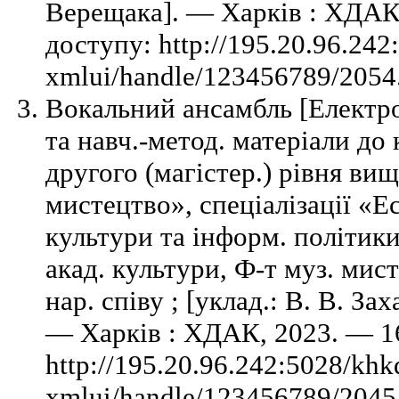
Верещака]. — Харків : ХДАК
доступу: http://195.20.96.242
xmlui/handle/123456789/2054.
Вокальний ансамбль [Електро
та навч.-метод. матеріали до 
другого (магістер.) рівня вищ
мистецтво», спеціалізації «Ес
культури та інформ. політики
акад. культури, Ф-т муз. мист
нар. співу ; [уклад.: В. В. За
— Харків : ХДАК, 2023. — 1
http://195.20.96.242:5028/khk
xmlui/handle/123456789/2045.