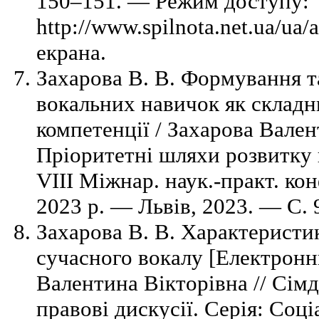
150–151. — Режим доступу:
http://www.spilnota.net.ua/ua/
екрана.
Захарова В. В. Формування т
вокальних навичок як складн
компетенції / Захарова Вален
Пріоритетні шляхи розвитку н
VIII Міжнар. наук.-практ. конф
2023 р. — Львів, 2023. — C. 
Захарова В. В. Характеристи
сучасного вокалу [Електронн
Валентина Вікторівна // Сімд
правові дискусії. Серія: Соці