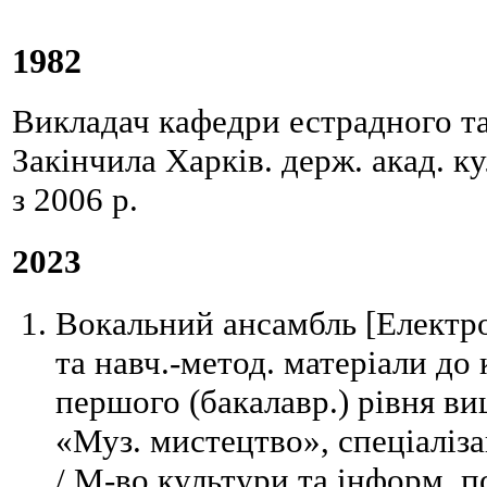
1982
Викладач кафедри естрадного та
Закінчила Харків. держ. акад. 
з 2006 р.
2023
Вокальний ансамбль [Електро
та навч.-метод. матеріали до 
першого (бакалавр.) рівня вищ
«Муз. мистецтво», спеціалізац
/ М-во культури та інформ. п