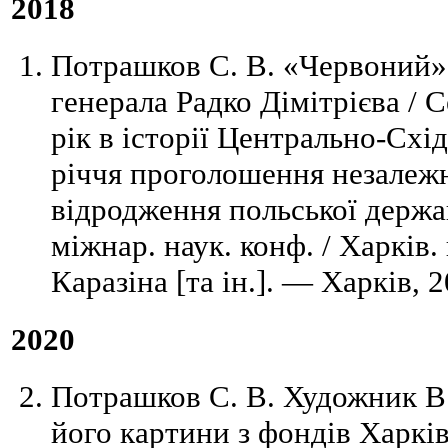
2018
Потрашков С. В. «Червоний» т
генерала Радко Дімітрієва / 
рік в історії Центрально-Схі
річчя проголошення незалежн
відродження польської держа
міжнар. наук. конф. / Харків. 
Каразіна [та ін.]. — Харків, 
2020
Потрашков С. В. Художник В
його картини з фондів Харкі