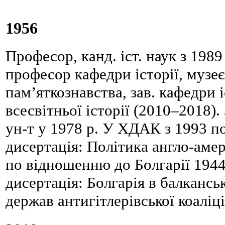
1956
Професор, канд. іст. наук з 1989 р
професор кафедри історії, музеє
пам’яткознавства, зав. кафедри і
всесвітньої історії (2010–2018).
ун-т у 1978 р. У ХДАК з 1993 п
дисертація: Політика англо-амер
по відношенню до Болгарії 194
дисертація: Болгарія в балкансь
держав антигітлерівської коаліці