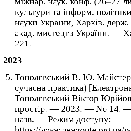
міжнар. наук. конф. (26–27 ли
культури та інформ. політики
науки України, Харків. держ.
акад. мистецтв України. — Х
221.
2023
Тополевський В. Ю. Майстерні
сучасна практика) [Електронн
Тополевський Віктор Юрійов
простір. — 2023. — No 14. — 
назв. — Режим доступу:
https://www.newroute.org.ua/w