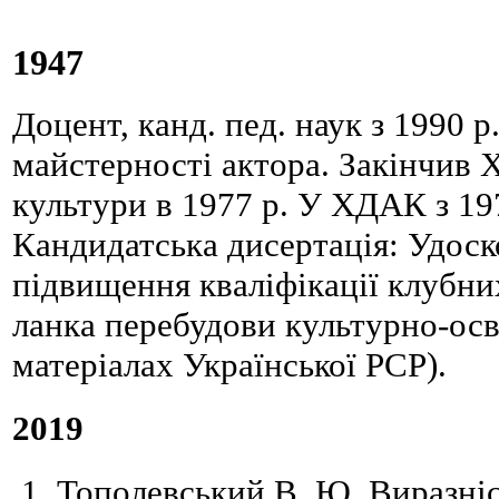
1947
Доцент, канд. пед. наук з 1990 р
майстерності актора. Закінчив Х
культури в 1977 р. У ХДАК з 197
Кандидатська дисертація: Удос
підвищення кваліфікації клубни
ланка перебудови культурно-осв
матеріалах Української РСР).
2019
Тополевський В. Ю. Виразніс