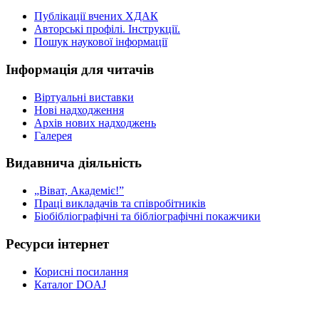
Публікації вчених ХДАК
Авторські профілі. Інструкції.
Пошук наукової інформації
Інформація для читачів
Віртуальні виставки
Нові надходження
Архів нових надходжень
Галерея
Видавнича діяльність
„Віват, Академіє!”
Праці викладачів та співробітників
Біобібліографічні та бібліографічні покажчики
Ресурси інтернет
Корисні посилання
Каталог DOAJ