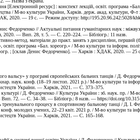
42. — Назва з екрана.
 [Електронний ресурс] : конспект лекцій, освіт. програма «Бал.
цтва / М-во культури України, Харків. держ. акад. культури, Ф-т 
ХДАК, 2020. — 19 с. — Режим доступу: http://195.20.96.242:5028/k
енис Федорченко // Актуальні питання гуманітарних наук : міжвуз.
 2020. — Вип. 28, т. 5. — С. 220–224. — Бібліогр.: 11 назв.
ивно-метод. матеріали до практ. занять з дисципліни, перший (ба
, освіт. програма «Бал. хореогр.» / М-во культури та інформ. полі
реогр. ; [склав Денис Федорченко]. — Харків : ХДАК, 2020. — 25 с
ого вальсу» у програмі європейських бальних танців / Д. Федорче
іжнар. наук. конф. (18–19 листоп. 2021 р.) / М-во культури та інфо
мистецтв України. — Харків, 2021. — С. 373–375.
ультурі / Д. Федорченко // Культура України : зб. наук. пр. / М-
Вип. 72. — С. 34–38. — Бібліогр.: 8 назв. — https://doi.org/10.31
 тренувального процесу в спортивному бальному танці / Д. І. Фе
. конф. молодих учених, 22–23 квіт. 2021 р. / М-во культури та ін
мистецтв України. — Харків, 2021. — С. 165–168.
афії в системі вищої освіти України / Д. Федорченко // Культура