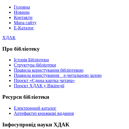
Головна
Новини
Контакти
Мапа сайту
Е-Каталог
ХДАК
Про бібліотеку
Історія Бібліотеки
Структура бібліотеки
Правила користування бібліотекою
Правила користування е-читальною залою
Проєкт «Єдина картка читача»
Проєкт ХДАК у Вікіпедії
Ресурси бібліотеки
Електронний каталог
Артефактні книжкові видання
Інфосупровід науки ХДАК