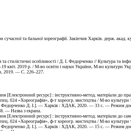
 сучасної та бальної хореографії. Закінчив Харків. держ. акад. к
та стилістичні особливості / Д. І. Федорченко // Культура та інф
19 квіт. 2019 р. / М-во освіти і науки України, М-во культури Укр
в, 2019. — С. 226–227.
 [Електронний ресурс] : інструктивно-метод. матеріали до практ
 спец. 024 «Хореографія», ф-т хореогр. мистецтва / М-во культури
лад. Федорченко Д. І.]. — Харків : ХДАК, 2020. — 33 с. — Режим до
48. — Назва з екрана.
 [Електронний ресурс] : інструктивно-метод. матеріали до самос
 спец. 024 «Хореографія», ф-т хореогр. мистецтва / М-во культури
лад. Федорченко Д. І.]. — Харків : ХДАК, 2020. — 15 с. — Режим до