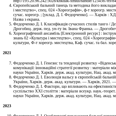
http://195.20.96.242:5028/khkdak-xmlui/handle/123456789/8
Європейський бальний танець та методика його викладання
і мистецтво», спец. 024 «Хореографія», ф-т хореогр. мисте
сучас. хореогр. ; [уклад. Д. І. Федорченко]. — Харків : 
Назва з екрана.
Федорченко Д. І. Класифікація сучасних стилів танго / Д
Дрогобиц. держ. пед. ун-ту ім. Івана Франка. — Дрогобич,
Хореографічний ансамбль [Електронний ресурс] : інструкт
знань 02 «Культура і мистецтво», спец. 024 «Хореографія»
культури, Ф-т хореогр. мистецтва, Каф. сучас. та бал. хо
2021
Федорченко Д. І. Генезис та тенденції розвитку «Віденськ
комунікації: інноваційні стратегії розвитку : матеріали м
науки України, Харків. держ. акад. культури, Нац. акад. 
Федорченко Д. І. Еволюція вальсу в європейській бальній к
України, Харків. держ. акад. культури. — Харків, 2021. — 
Федорченко Д. І. Фактори, що впливають на ефективність
суспільство ХХІ століття : матеріали всеукр. наук.-теорет
науки України, Харків. держ. акад. культури, Нац. акад. 
2023
Федорченко Д. І. Особливості викладання бальної хореогр