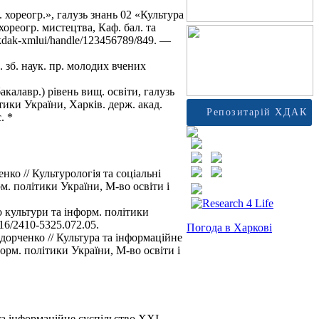
 хореогр.», галузь знань 02 «Культура
хореогр. мистецтва, Каф. бал. та
hkdak-xmlui/handle/123456789/849. —
 зб. наук. пр. молодих вчених
калавр.) рівень вищ. освіти, галузь
тики України, Харків. держ. акад.
Репозитарій ХДАК
. *
нко // Культурологія та соціальні
рм. політики України, М-во освіти і
во культури та інформ. політики
516/2410-5325.072.05.
Погода в Харкові
дорченко // Культура та інформаційне
форм. політики України, М-во освіти і
 та інформаційне суспільство ХХІ