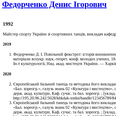
Федорченко Денис Ігорович
1992
Майстер спорту України зі спортивних танців, викладач кафедри
2019
Федорченко Д. І. Повільний фокстрот: історія виникнення 
матеріали всеукр. наук.-теорет. конф. молодих учених, 18–
Ін-т культурології, Нац. акад. мистецтв України. — Харкі
2020
Європейський бальний танець та методика його викладання
«Бал. хореогр.», галузь знань 02 «Культура і мистецтво»,
держ. акад. культури, Каф. сучас. та бал. хореогр. ; [ук
http://195.20.96.242:5028/khkdak-xmlui/handle/123456789/8
Європейський бальний танець та методика його викладання
«Бал. хореогр.», галузь знань 02 «Культура і мистецтво»,
держ. акад. культури, Каф. сучас. та бал. хореогр. ; [ук