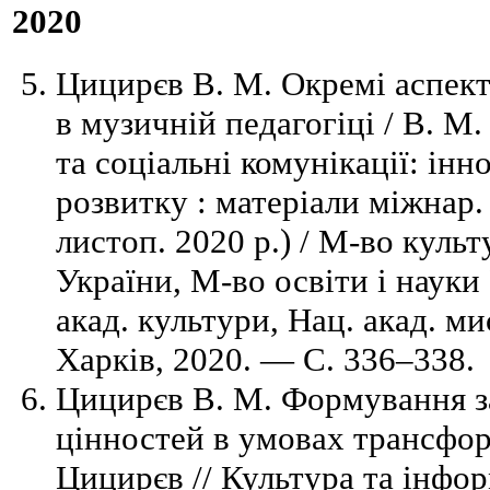
2020
Цицирєв В. М. Окремі аспек
в музичній педагогіці / В. М
та соціальні комунікації: інно
розвитку : матеріали міжнар.
листоп. 2020 р.) / М-во куль
України, М-во освіти і науки
акад. культури, Нац. акад. м
Харків, 2020. — С. 336–338.
Цицирєв В. М. Формування з
цінностей в умовах трансформ
Цицирєв // Культура та інфо