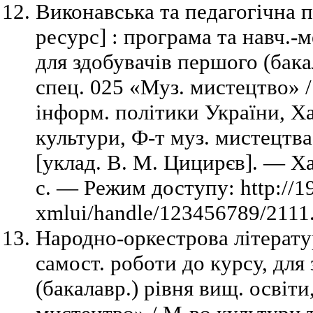
Виконавська та педагогічна 
ресурс] : програма та навч.-м
для здобувачів першого (бака
спец. 025 «Муз. мистецтво» /
інформ. політики України, Ха
культури, Ф-т муз. мистецтва,
[уклад. В. М. Цицирєв]. — Х
с. — Режим доступу: http://1
xmlui/handle/123456789/2111.
Народно-оркестрова літератур
самост. роботи до курсу, для
(бакалавр.) рівня вищ. освіти