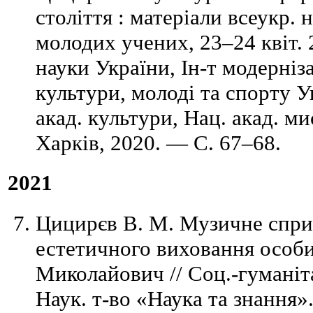
століття : матеріали всеукр. н
молодих учених, 23–24 квіт. 2
науки України, Ін-т модерніза
культури, молоді та спорту У
акад. культури, Нац. акад. м
Харків, 2020. — С. 67–68.
2021
Цицирєв В. М. Музичне сприй
естетичного виховання особи
Миколайович // Соц.-гуманітар.
Наук. т-во «Наука та знання»