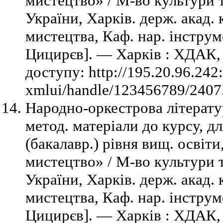
мистецтво» / М-во культури 
України, Харків. держ. акад. 
мистецтва, Каф. нар. інструме
Цицирєв]. — Харків : ХДАК,
доступу: http://195.20.96.242
xmlui/handle/123456789/2407.
Народно-оркестрова літератур
метод. матеріали до курсу, д
(бакалавр.) рівня вищ. освіти
мистецтво» / М-во культури 
України, Харків. держ. акад. 
мистецтва, Каф. нар. інструме
Цицирєв]. — Харків : ХДАК,