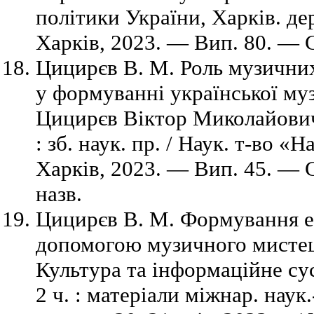
політики України, Харків. де
Харків, 2023. — Вип. 80. — 
Цицирєв В. М. Роль музични
у формуванні української муз
Цицирєв Віктор Миколайович 
: зб. наук. пр. / Наук. т-во «
Харків, 2023. — Вип. 45. — С
назв.
Цицирєв В. М. Формування е
допомогою музичного мистецт
Культура та інформаційне сус
2 ч. : матеріали міжнар. наук