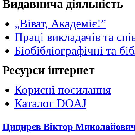
Видавнича діяльність
„Віват, Академіє!”
Праці викладачів та спі
Біобібліографічні та бі
Ресурси інтернет
Корисні посилання
Каталог DOAJ
Цицирєв Віктор Миколайови