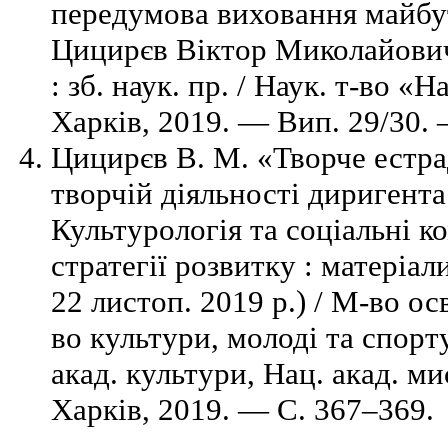
передумова виховання майбу
Цицирєв Віктор Миколайович 
: зб. наук. пр. / Наук. т-во «
Харків, 2019. — Вип. 29/30. 
Цицирєв В. М. «Творче естра
творчій діяльності диригента
Культурологія та соціальні ко
стратегії розвитку : матеріал
22 листоп. 2019 р.) / М-во ос
во культури, молоді та спорт
акад. культури, Нац. акад. м
Харків, 2019. — С. 367–369.