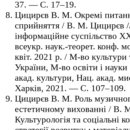
37. — С. 17–19.
Цицирєв В. М. Окремі питан
сприйняття / В. М. Цицирєв /
інформаційне суспільство ХХІ
всеукр. наук.-теорет. конф. 
квіт. 2021 р. / М-во культури
України, М-во освіти і науки
акад. культури, Нац. акад. м
Харків, 2021. — С. 107–109.
Цицирєв В. М. Роль музичног
естетичному вихованні / В. М
Культурологія та соціальні ко
стратегії розвитку : матеріал