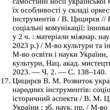
самостійні носії української
їх особливості у складі орке
інструментів / В. Цицирєв // 
соціальні комунікації: іннова
у 2 ч. : матеріали міжнар. на
2023 р.) / М-во культури та 
М-во освіти і науки України, 
культури, Нац. акад. мистецт
2023. — Ч. 2. — С. 138–140.
Цицирєв В. М. Розвиток укра
народних інструментів: соці
історичний аспекти / В. М. Ц
України : зб. наук. пр. / М-в