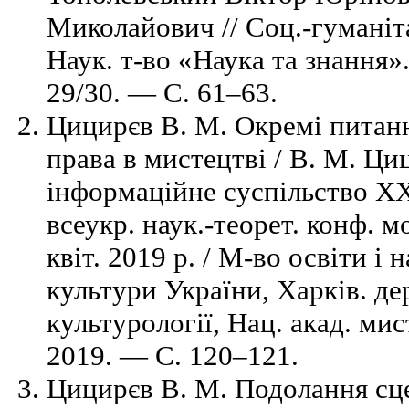
Миколайович // Соц.-гуманітар.
Наук. т-во «Наука та знання»
29/30. — С. 61–63.
Цицирєв В. М. Окремі питанн
права в мистецтві / В. М. Циц
інформаційне суспільство ХХІ
всеукр. наук.-теорет. конф. 
квіт. 2019 р. / М-во освіти і
культури України, Харків. дер
культурології, Нац. акад. ми
2019. — С. 120–121.
Цицирєв В. М. Подолання сц