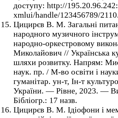
доступу: http://195.20.96.242
xmlui/handle/123456789/2110.
Цицирєв В. М. Загальні пита
народного музичного інструм
народно-оркестровому викона
Миколайович // Українська ку
шляхи розвитку. Напрям: Мис
наук. пр. / М-во освіти і нау
гуманітар. ун-т, Ін-т культур
України. — Рівне, 2023. — В
Бібліогр.: 17 назв.
Цицирєв В. М. Ідіофони і м