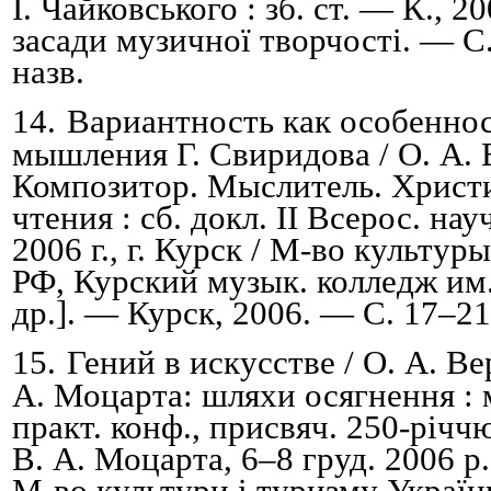
І. Чайковського : зб. ст.
— К., 20
засади музичної творчості.
— С.
назв.
14.
Вариантность как особенно
мышления Г. Свиридова /
О.
А.
Композитор. Мыслитель. Христ
чтения :
с
б. докл. ІІ Всерос. нау
2006 г., г. Курск / М-во культу
РФ, Курский музык. колледж им.
др.]. — Курск, 2006. — С. 17
–
21
15.
Гений в искусстве / О. А. Ве
А. Моцарта: шляхи осягнення
:
практ. конф., присвяч. 250-річч
В. А. Моцарта, 6
–
8 груд. 2006 р
М-во культури і туризму Україн