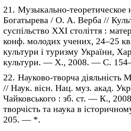
21.
Музыкально-теоретическое н
Богатырева / О. А. Верба //
Куль
суспільство XXІ століття : матер
конф. молодих учених, 24
–
25 кв
культури і туризму України
, Ха
культури
. — Х., 2008. —
С.
154
22.
Науково-творча діяльність М
// Наук. вісн. Нац. муз. акад. Укр
Чайковського : зб. ст. — К., 200
творчість та наука в історичном
205. — *.