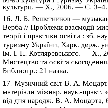
культури. — Х., 2006. — С. 3
–
4
.
16.
Л. Б. Решетников — музыкант
Верба // Проблеми взаємодії мис
теорії і практики освіти : зб. на
туризму України, Харк. держ. ун
ім.
І.
П.
Котляревського. — Х., 2
Мистецтво та освіта сьогодення
Б
и
бл
и
огр.: 21 назва.
17.
Музичний св
i
т В. А. Моцарт
матер
i
али м
i
жнар. наук.-практ. 
в
i
д дня народж. В. А. Моцарта, 