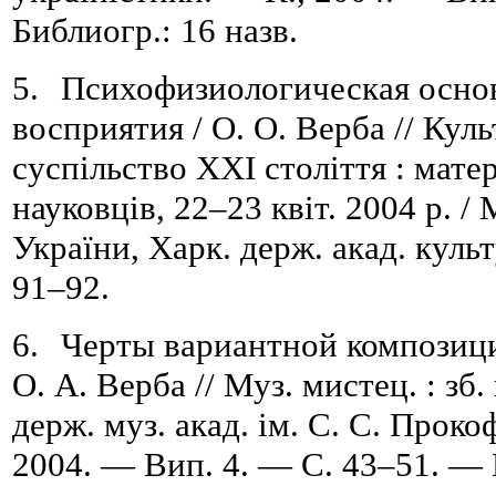
Библиогр.: 16 назв.
5.
Психофизиологическая осно
восприятия / О. О. Верба //
Куль
суспільство ХХІ століття :
м
ате
науковців, 22
–
23 квіт. 2004 р. /
М
України,
Харк. держ. акад. куль
91
–
92
.
6.
Черты вариантной композиции
О. А. Верба // Муз
.
мистец
.
:
з
б.
держ. муз. акад. ім.
С.
С.
Прокоф
2004. — Вип. 4. — С. 43
–
51. — 