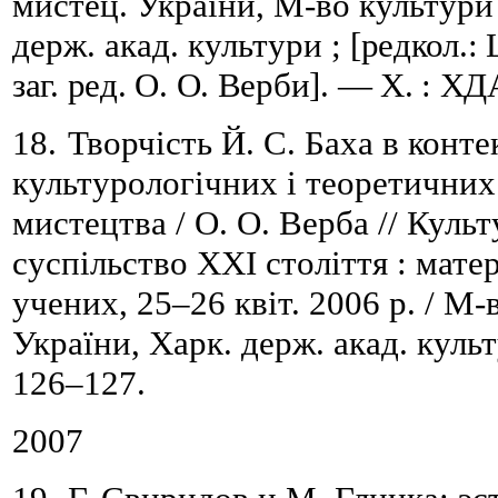
мистец. України, М-во культури
держ. акад. культури
;
[
р
едкол.: 
заг.
ред. О.
О.
Верби]. — Х. : ХД
18.
Творчість Й. С. Баха в конте
культурологічних і теоретични
мистецтва / О. О. Верба // Куль
суспільство ХХІ століття :
м
ате
учених, 25
–
26 квіт. 2006
р. /
М-в
України,
Харк. держ. акад. куль
126
–
127
.
2007