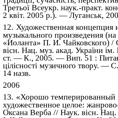
Третьої Всеукр. наук.-практ. кон
2 квіт. 2005 р.). — Луганськ, 20
12.
Художественная концепция 
музыкального произведения (на
«Иоланта» П. И. Чайковского) / 
вісн.
Нац. муз. акад. України ім. 
ст. — К., 2005. — Вип. 51 :
П
ита
цілісності музичного твору. — С
14 назв.
2006
13.
«Хорошо темперированный к
художественное целое: жанрово
Оксана Верба // Наук. вісн. Нац.