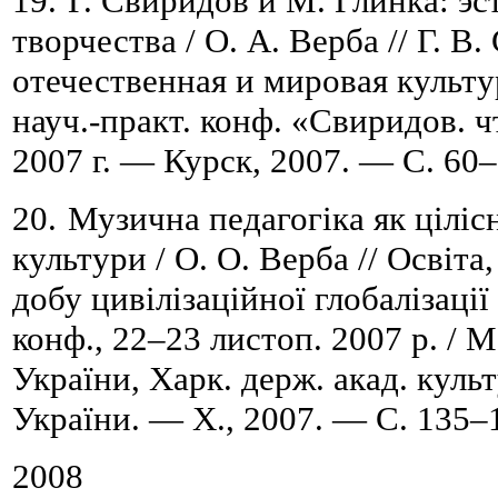
19.
Г. Свиридов и М. Глинка: эс
творчества / О. А. Верба //
Г.
В.
отечественная и мировая культура
науч.-практ. конф. «Свиридов. ч
2007
г. — Курск, 2007. — С. 60
–
20.
Музична педагогіка як ціліс
культури / О. О. Верба //
Освіта,
добу цивілізаційної глобалізації
конф., 22
–
23 листоп. 2007 р. / 
України, Харк. держ. акад. куль
України. — Х., 2007. —
С.
135
–
2008