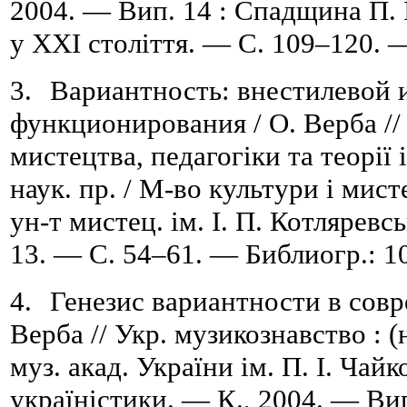
2004. — Вип. 14 : Спадщина П. 
у ХХІ століття. — С. 109
–
120. —
3.
Вариантность: внестилевой 
функционирования / О. Верба //
мистецтва, педагогіки та теорії і
наук. пр. /
М-во культури і мисте
ун-т мистец. ім.
І.
П.
Котляревсь
13. — С. 54
–
61. — Библиогр.: 1
4.
Генезис вариантности в сов
Верба // Укр
.
музикознавство : (
муз. акад. України ім. П. І. Чай
україністики. — К., 2004. — Ви