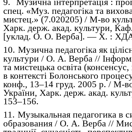
9.
Музична інтерпретація : прог
спец. «Муз. педагогіка та вихов
м
истец
.
» (7.020205) /
М-во культ
Харк. держ. акад. культури
,
Каф.
[уклад. О. О. Верба]. — Х. : ХД
10.
Музична педагогіка як ціліс
культури / О. А. Верба //
Інформ
та мистецька освіта (консенсус,
в контексті Болонського процес
конф., 13
–
14 груд. 2005 р. /
М-во
України,
Харк. держ. акад. куль
153
–
156
.
11.
Музыкальная педагогика в 
образования / О. А. Верба //
Мис
традиції, сучасність, перспектив