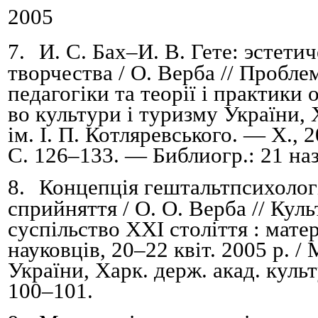
2005
7.
И. С. Бах
–
И. В. Гете: эстети
творчества / О. Верба // Пробле
педагогіки та теорії і практики 
во культури і туризму України, 
ім. І. П. Котляревського. — Х.,
С. 126
–
133. — Библиогр.: 21 наз
8.
Концепція гештальтпсихологі
сприйняття / О. О. Верба // Кул
суспільство ХХІ століття : мате
науковців, 20–22 квіт.
2005 р. /
М
України,
Харк. держ. акад. куль
100
–
101
.