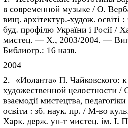
в современной музыке /
О.
Верба
вищ
.
архітектур
.
-худож
.
освіті :
буд. профілю України і Росії / Х
мистец. — Х., 2003/2004. — Вип.
Библиогр.: 16 назв.
2004
2.
«Иоланта» П. Чайковского: к
художественной целостности /
взаємодії мистецтва, педагогіки 
освіти
:
з
б. наук. пр. /
М-во куль
Харк. держ. ун-т мистец. ім.
І.
П