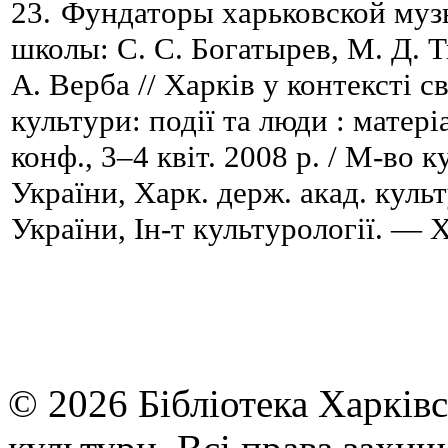
23.
Фундаторы харьковской муз
школы: С.
С.
Богатырев, М.
Д.
Т
А. Верба // Харків у контексті с
культури: події та люди : матері
конф., 3
–
4 квіт. 2008 р. /
М-во ку
України, Харк. держ. акад. куль
України, Ін-т культурології. — Х
© 2026 Бібліотека Харківс