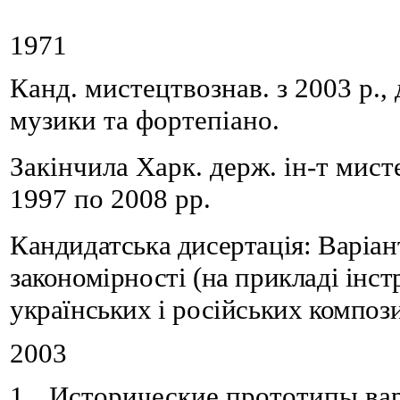
1971
К
анд. мистецтвознав. з 2003 р.
,
музики та фортепіано.
Закінчи
ла
Харк. держ. ін-т мист
1997
по
2008 р
р.
Кандидатська дисертація: Варіан
закономірності (на прикладі інс
українських і російських композ
2003
1.
Исторические прототипы ва