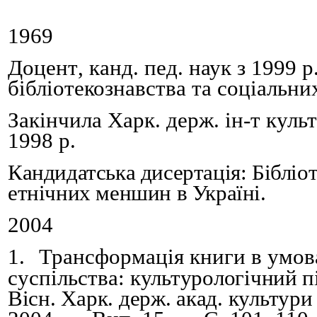
1969
Д
оцент
,
канд. пед. наук з 199
9
р
бібліотекознавства та соц
іальни
Закінчи
ла
Харк. держ. ін-т куль
1998 р
.
Кандидатська дисертація: Бібліо
етнічних меншин в Україні
.
2004
1.
Трансформація книги в умов
суспільства:
культурологічний пі
Вісн. Харк. держ. акад. культури