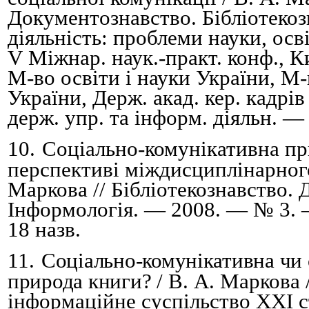
Документознавство. Бібліотекоз
діяльність: проблеми науки, осв
V
Міжнар. наук.-практ. конф., К
М-во освіти і науки України, М-
України, Держ. акад. кер. кадрів
держ. упр. та інформ. діяльн. —
10.
Соціально-комунікативна пр
перспективі міждисциплінарного
Маркова // Бібліотекознавство.
Інформологія. — 2008. — № 3.
18 назв.
11.
Соціально-комунікативна чи 
природа книги?
/
В.
А.
Маркова /
інформаційне суспільство XXІ ст