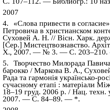
С.
107
–
112. — Библиогр.: 10 наз
2007
4.
«Слова привести в согласие»
Петровича в христианском конте
Суховей А. Н. // Вісн. Харк. дер
[Сер.] Мистецтвозн
авство
. Архі
Х., 2007.
—
№
3. —
С.
203
–
210.
5.
Творчество Милорада Павича
барокко / Маркова В.
А.,
Суховей
Рада та гармонія українсько-рос
сучасному етапі : матеріали Між
18
–
19 груд. 2006 р. / Нац. техн.
2007.
—
С.
84
–
89. — *
.
2008