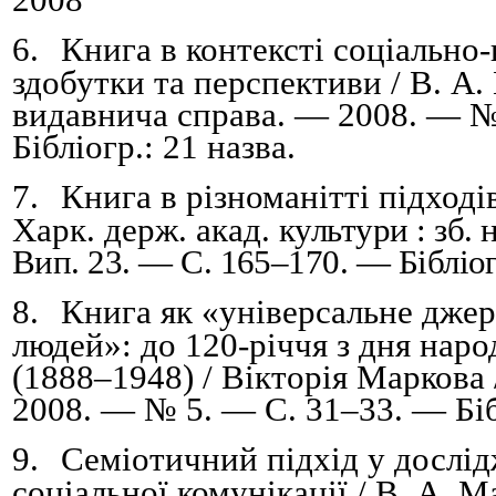
6.
Книга в контексті соціально
здобутки та перспективи /
В.
А.
видавнича справа. — 2008. — 
Бібліогр.: 21 назва.
7.
Книга в різноманітті підходів
Харк. держ. акад.
культури : зб. 
Вип. 23. — С. 165
–
170. — Бібліог
8.
Книга як «універсальне дже
людей»: до 120-річчя з дня на
(1888–1948) / Вікторія Маркова 
2008. — № 5. — С. 31–33. — Бібл
9.
Семіотичний підхід у дослі
соціальної комунікації /
В.
А.
Ма