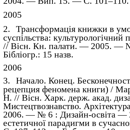
2004. — Вип.
15. — С. 101
–
110.
2005
2.
Трансформація книжки в ум
суспільства: культурологічний п
// Вісн. Кн. палати. — 2005. — 
Бібліогр.: 15 назв.
2006
3.
Начало. Конец. Бесконечност
рецепция феномена книги) /
Мар
Н. // Вісн. Харк. держ. акад. диз
Мистецтвознавство. Архітектур
2006.
—
№
6 :
Дизайн-освіта
—
естетичної парадигми в сучасн