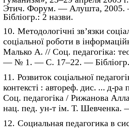
Этич. Форум. — Алушта, 2005. 
Бібліогр.: 2 назви
.
10.
Методологічні зв’язки соціа
соціальної роботи в інформаційн
Малько А. // Соц. педагогіка: те
— № 1. — С. 17–22.
— Бібліогр.
11.
Розвиток соціальної педагог
контексті : автореф. дис. ... д-ра
п
Соц. педагогіка / Рижанова Алла
нац. пед. ун-т ім. Т. Шевченка.
12.
Социальная педагогика в си