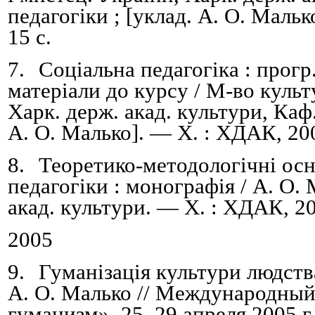
педагогіки ; [уклад. А. О. Маль
15 с.
7.
Соціальна педагогіка : прогр.
матеріали до курсу /
М-во культу
Харк. держ. акад.
культури,
Каф.
А.
О.
Малько]. — Х. : ХДАК, 200
8.
Теоретико-методологічні осн
педагогіки
:
м
оногр
афія
/
А.
О. 
акад. культури. — Х. : ХДАК, 20
2005
9.
Гуманізація культури людства
А. О. Малько //
Международный 
гуманизм», 25
–
29 апр
еля
2005
г