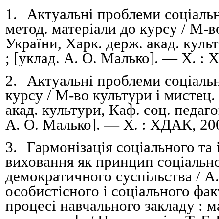
1.
Актуальні проблеми соціально
метод. матеріали до курсу /
М-во
України,
Харк. держ. акад. куль
; [уклад. А. О. Малько]. — Х. :
2.
Актуальні проблеми соціально
курсу /
М-во культури і мистец.
акад. культури
,
Каф. соц. педагог
А.
О.
Малько]. — Х. : ХДАК, 200
3.
Гармонізація соціального та
виховання як принцип соціально
демократичного суспільства / А.
особистісного і соціального фа
процесі навчального закладу :
м