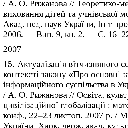
/ А. О. Рижанова // Теоретико-м
виховання д
і
тей та учн
і
вської м
Акад. пед.
наук України,
Ін-т пр
2006. — Вип. 9, кн. 2. — С. 16
–
2
2007
15.
Актуалізація вітчизняного с
контексті закону «Про
основні з
інформаційного суспільства в Ук
/ А. О. Рижанова // Освіта, куль
цивілізаційної глобалізації : ма
конф., 22–23 листоп.
2007 р. / 
України, Харк. держ. акад. куль