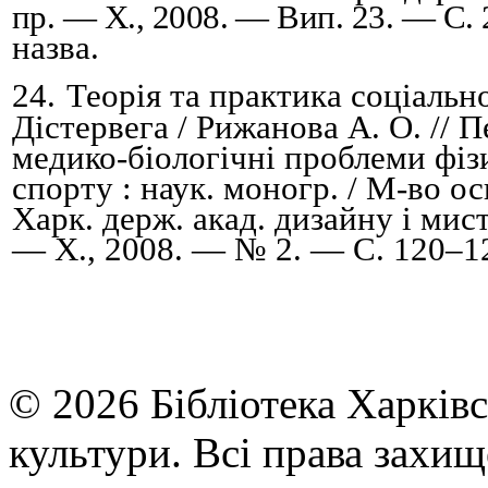
пр.
— Х., 2008.
— Вип. 23.
— С. 
назва.
24.
Теорія та практика соціальн
Дістервега / Рижанова А. О. //
П
медико-біологічні проблеми фіз
спорту : наук. моногр. / М-во ос
Харк. держ. акад. дизайну і мис
— Х., 2008. — № 2. —
С.
120
–
1
© 2026 Бібліотека Харківс
культури. Всі права захищ