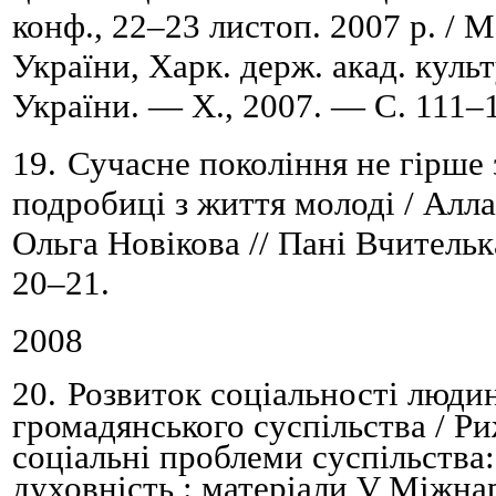
конф., 22
–
23 листоп. 2007 р. / 
України, Харк. держ. акад. куль
України. — Х., 2007. — С. 111
–
19.
Сучасне покоління не гірше 
подробиці з життя молоді / Алла
Ольга Н
овікова // Пані Вчитель
20
–
21.
2008
20.
Розвиток соціальності люди
громадянського суспільства /
Ри
соціальні проблеми суспільства: 
духовність : матеріали V Міжнар.