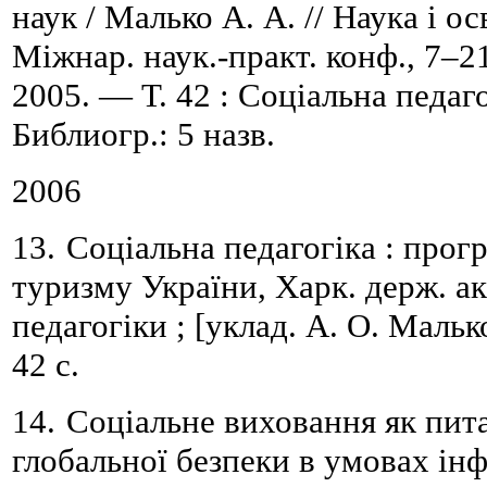
наук / Малько А. А. //
Наука і ос
Міжнар. наук.-практ. конф., 7
–
2
2005. — Т. 42 : Соціальна педаг
Библиогр.: 5 назв.
2006
13.
Соціальна педагогіка : прогр
туризму України,
Харк. держ. ак
педагогіки ; [уклад. А. О. Маль
42 с.
14.
Соц
і
альне виховання як пит
глобальної безпеки в умовах
і
нф