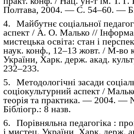
практ. конф. / Нац. ун-т ім. Т. Г.
Полтава, 2004. — С. 54
–
60. — Бі
4.
Майбутнє соціальної педагог
аспект / А. О. Малько //
Інформа
мистецька освіта: стан і перспе
наук. конф., 12
–
13 жовт. /
М-во к
України,
Харк. держ. акад. куль
232
–
233
.
5.
Методологічні засади соціаль
соціокультурний аспект /
Малько
теорія та практика. — 2004. — 
Бібліогр.: 8 назв.
6.
Порівняльна педагогіка : про
і мистец. України,
Харк. держ. а