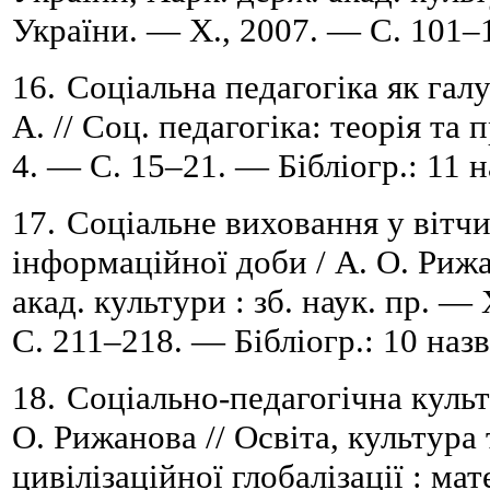
України. — Х., 2007. — С. 101
–
16.
Соціальна педагогіка як гал
А. // Соц. педагогіка: теорія та 
4.
— С. 15–21.
— Бібліогр.: 11 н
17.
Соціальне виховання у вітчи
інформаційної доби / А. О. Рижа
акад. культури : зб. наук. пр. —
С. 211
–
218. — Бібліогр.: 10 назв
18.
Соціально-педагогічна культ
О. Рижанова // Освіта, культура
цивілізаційної глобалізації : ма