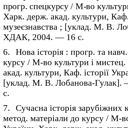
прогр. спецкурсу /
М-во
культури
Харк. держ. акад. культури
,
Каф.
музеєзнавства
; [уклад. М. В. Л
ХДАК, 2004. — 16 с.
6.
Нова історія : прогр. та навч
курсу /
М-во культури і мистец.
акад. культури
,
Каф. історії Укр
[уклад. М. В. Лобанова-Гулак].
с.
7.
Сучасна історія зарубіжних кр
метод. матеріали до курсу /
М-во