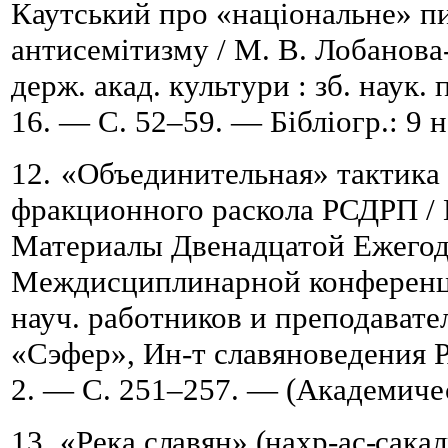
Каутський про «національне» п
антисемітизму / М. В. Лобанова-
держ. акад. культури
:
з
б. наук.
16. — С.
52
–
59. — Бібліогр.: 9 н
12.
«Объединительная» тактика 
фракционного раскола РСДРП /
Материалы Двенадцатой Ежего
Междисциплинарной конференци
науч. работников и преподавате
«Сэфер», Ин-т славяноведения 
2. — С. 251
–
257. — (Академичес
13.
«
Река славян» (нахр-ас-сакал