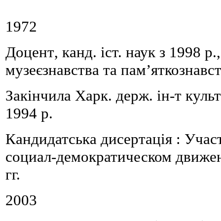
1972
Д
оцент
,
канд. іст. наук з 1998 р.
,
музе
є
знавства та пам’яткознавст
Закінчи
ла
Харк. держ. ін-т куль
1994 р
.
Кандидатська дисертація :
У
час
социал-демократическом движе
гг.
2003