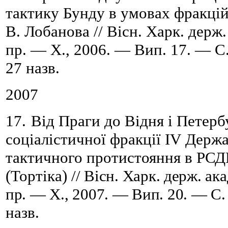
тактику Бунду в умовах фракці
В. Лобанова // Вісн. Харк. держ.
пр. — Х., 2006. — Вип. 17. — С
27
назв.
2007
17.
Від Праги до Відня і Петерб
соціалістичної фракції ІV
Держа
тактичного протистояння в РСД
(Тортіка)
//
Вісн. Харк. держ. ака
пр. — Х., 2007. — Вип. 20. — С.
назв.