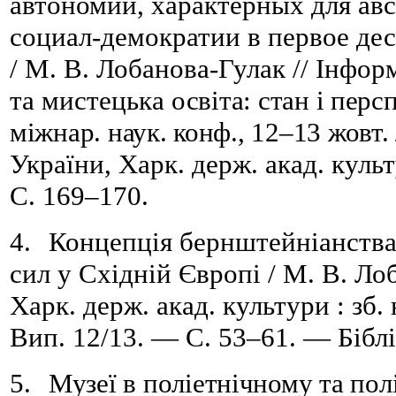
автономии, характерных для ав
социал-демократии в первое дес
/ М. В. Лобанова-Гулак // Інфо
та мистецька
освіта: стан і перс
міжнар. наук. конф., 12–13 жовт.
України, Харк. держ. акад. куль
С. 169–170.
4.
Концепція бернштейніанства
сил у Східній Європі / М. В. Лоб
Харк. держ. акад. культури
:
з
б.
Вип. 12
/
13. — С. 53
–
61. — Біблі
5.
Музеї в поліетнічному та пол