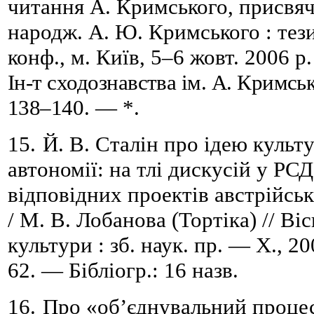
читання А. Кримського, присвяч
народж. А.
Ю.
Кримського : тези
конф., м.
Київ, 5
–
6 жовт. 2006 р.
Ін-т сходознавства ім.
А.
Кримськ
138
–
14
0. — *.
15.
Й. В. Сталін про ідею культ
автономії: на тлі дискусій у РСД
відповідних проектів австрійсь
/
М.
В.
Лобанова (Тортіка) // Віс
культури
:
з
б. наук. пр. — Х., 2
62. — Бібліогр.: 16 назв.
16.
Про «об’єднувальний процес