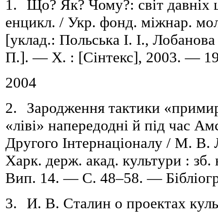
1.
Що? Як? Чому?: свiт давнiх ц
енцикл. / Укр. фонд. мiжнар. мол
[уклад.: Польська I. I., Лобанов
П.]. — Х. : [Сiнтекс], 2003. — 19
2004
2.
Зародження тактики «примир
«ліві» напередодні й під час А
Другого Інтернаціоналу / М. В. 
Харк. держ. акад. культури : зб.
Вип.
14. — С. 48–58. — Бібліогр
3.
И. В. Сталин о проектах ку