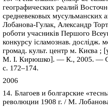
географических реалий Восточ
средневековых мусульманских а
Лобанова-Гулак, Александр Торти
р
оботи учасників Першого Всеу
конкурсу ісламознав
.
дослідж
.
мо
громад. культ. центр м. Києва
; [
М. І. Кирюшко]. — К., 2005. — 
с
. 172
–
174
.
2006
14.
Благоев и болгарские «тесн
революции 1908
г. /
М.
Лобанова