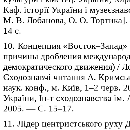
Каф. історії України і музеєзнав
М.
В.
Лобанова, О. О. Тортика]
14 с.
10.
Концепция «Восток
–
Запад»
причины дробления
международ
демократического движения) / Л
Сходознавчі читання А. Кримсько
наук. конф., м.
Київ, 1
–
2 черв. 2
України, Ін-т сходознавства ім.
2005. — С.
15
–
17.
11.
Лідер центристського руху Д