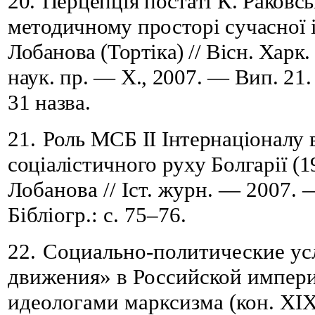
20.
Перцепція постаті К. Раковсь
методичному просторі сучасної
Лобанова (Тортіка) // Вісн. Харк.
наук. пр. — Х., 2007. — Вип. 21.
31 назва.
21.
Роль МСБ ІІ Інтернаціоналу 
соціалістичного руху Болгарії (1
Лобанова // Іст. журн. — 2007.
Бібліогр.: с. 75
–
76
.
22.
Социально-политические ус
движения» в Российской импери
идеологами марксизма (кон. XІ