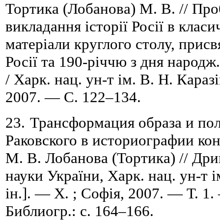
Тортика (Лобанова) М. В. // Пр
викладання історії Росії в класи
матеріали круглого столу, присв
Росії т
а
190-річчю з дня народж.
/
Харк. нац. ун-т ім. В. Н. Каразі
2007. — С. 122
–
134.
23.
Трансформация образа и пол
Раковского в историографии к
М. В. Лобанова (Тортика) //
Дрин
науки України, Харк. нац. ун-т і
ін.]. — Х. ; Софія, 2007. — Т.
1.
Библиогр.: с. 164
–
166.