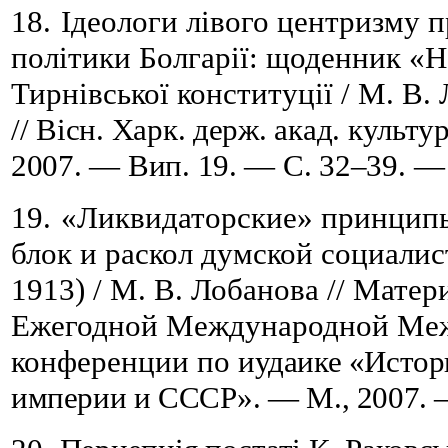
18.
Ідеологи лівого центризму 
політики Болгарії: щоденник «Н
Тирнівської конституції /
М.
В.
//
Вісн. Харк. держ. акад. культу
2007. — Вип. 19. — С. 32
–
39.
— Б
19.
«Ликвидаторские» принципы
блок и раскол думской социали
1913) / М. В. Лобанова // Мате
Ежегодной Международной Ме
конференции по
иудаике «Истор
империи и СССР». — М., 2007. 