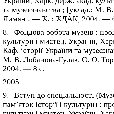
України,
Харк. держ. акад. куль
та музеєзнавства
; [уклад.: М. В
Лиман]. — Х. : ХДАК, 2004. — 6
8.
Фондова робота музеїв : про
культури і мистец. України,
Харк
Каф. історії України та музеєзн
М.
В.
Лобанова-Гулак, О. О. Тор
2004. — 8 с.
2005
9.
Вступ до спеціальності (Муз
пам’яток історії і культури) : пр
культури і мистец. України,
Харк