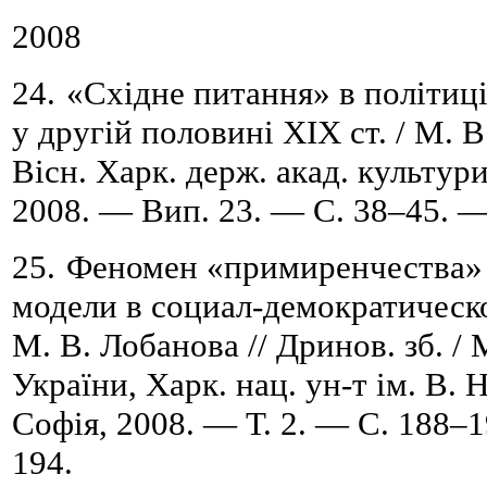
2008
24.
«Східне питання» в політиці
у другій половині XІX
ст. /
М.
В
Вісн. Харк. держ. акад. культури 
2008. — Вип. 23. — С. 38
–
45. —
25.
Феномен «примиренчества» 
модели в социал-демократическ
М. В. Лобанова // Дринов. зб. / 
України, Харк. нац. ун-т ім. В. Н
Софія, 2008. — Т.
2. — С. 188
–
1
194.