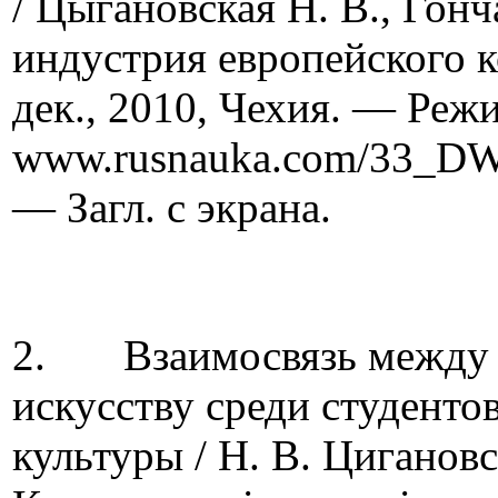
/ Цыгановская Н. В., Гонча
индустрия европейского ко
дек., 2010, Чехия. — Реж
www.rusnauka.com/33_DW
— Загл. с экрана.
2. Взаимосвязь между в
искусству среди студенто
культуры / Н. В. Цигановск