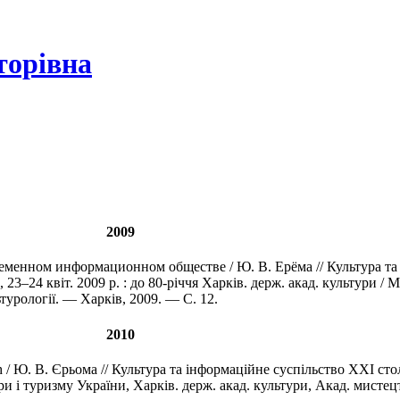
торівна
2009
менном информационном обществе / Ю. В. Ерёма // Культура та
 23–24 квіт. 2009 р. : до 80-річчя Харків. держ. акад. культури / 
ьтурології. — Харків, 2009. — C. 12.
2010
/ Ю. В. Єрьома // Культура та інформаційне суспільство ХХІ століт
ри і туризму України, Харків. держ. акад. культури, Акад. мистец