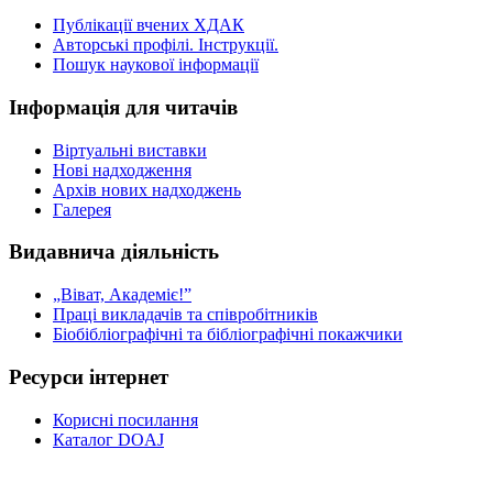
Публікації вчених ХДАК
Авторські профілі. Інструкції.
Пошук наукової інформації
Інформація для читачів
Віртуальні виставки
Нові надходження
Архів нових надходжень
Галерея
Видавнича діяльність
„Віват, Академіє!”
Праці викладачів та співробітників
Біобібліографічні та бібліографічні покажчики
Ресурси інтернет
Корисні посилання
Каталог DOAJ