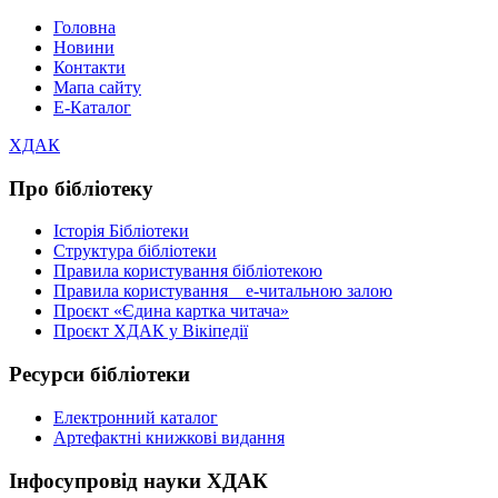
Головна
Новини
Контакти
Мапа сайту
Е-Каталог
ХДАК
Про бібліотеку
Історія Бібліотеки
Структура бібліотеки
Правила користування бібліотекою
Правила користування е-читальною залою
Проєкт «Єдина картка читача»
Проєкт ХДАК у Вікіпедії
Ресурси бібліотеки
Електронний каталог
Артефактні книжкові видання
Інфосупровід науки ХДАК