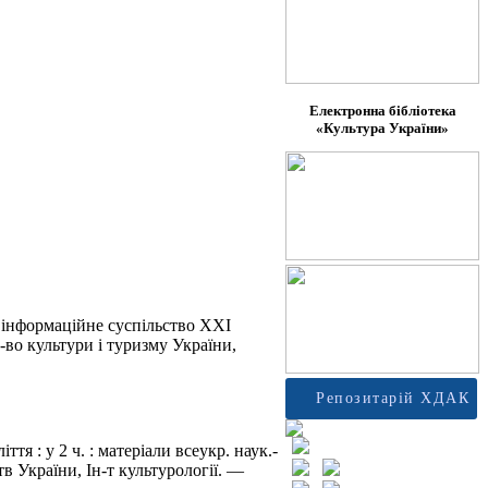
Електронна бібліотека
«Культура України»
 інформаційне суспільство ХХІ
М-во культури і туризму України,
Репозитарій ХДАК
тя : у 2 ч. : матеріали всеукр. наук.-
тв України, Ін-т культурології. —