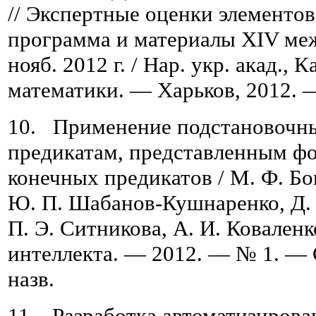
// Экспертные оценки элементов
программа и материалы ХIV межв
нояб. 2012 г. / Нар. укр. акад.,
математики. — Харьков, 2012. —
10. Применение подстановочны
предикатам, представленным ф
конечных предикатов / М. Ф. Бо
Ю. П. Шабанов-Кушнаренко, Д. 
П. Э. Ситникова, А. И. Коваленк
интеллекта. — 2012. — № 1. — C
назв.
11. Разработка автоматизиров