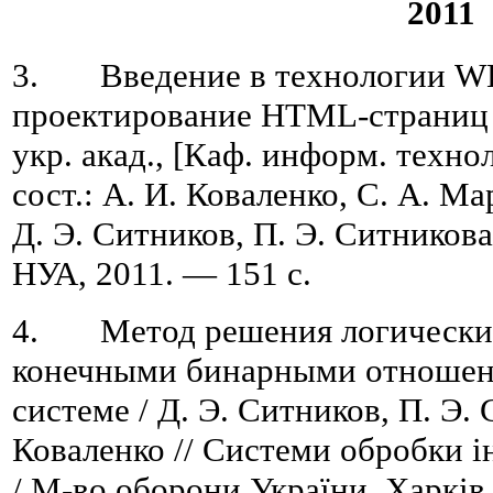
2011
3. Введение в технологии WE
проектирование HTML-страниц :
укр. акад., [Каф. информ. техно
сост.: А. И. Коваленко, С. А. М
Д. Э. Ситников, П. Э. Ситникова
НУА, 2011. — 151 с.
4. Метод решения логических
конечными бинарными отношен
системе / Д. Э. Ситников, П. Э. 
Коваленко // Системи обробки інф
/ М-во оборони України, Харків