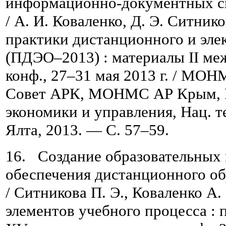
информационно-документных с
/ А. И. Коваленко, Д. Э. Ситник
практики дистанционного и эле
(ПДЭО–2013) : материалы ІІ меж
конф., 27–31 мая 2013 г. / МО
Совет АРК, МОНМС АР Крым, РВ
экономики и управления, Нац. 
Ялта, 2013. — C. 57–59.
16. Создание образовательных 
обеспечения дистанционного о
/ Ситникова П. Э., Коваленко А.
элементов учебного процесса :