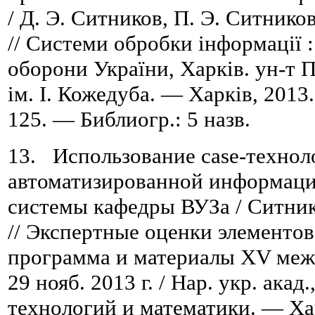
/ Д. Э. Ситников, П. Э. Ситнико
// Системи обробки інформації : 
оборони України, Харків. ун-т 
ім. І. Кожедуба. — Харків, 2013
125. — Библиогр.: 5 назв.
13. Использование case-технол
автоматизированной информац
системы кафедры ВУЗа / Ситнико
// Экспертные оценки элементов
программа и материалы XV межву
29 нояб. 2013 г. / Нар. укр. акад
технологий и математики. — Хар