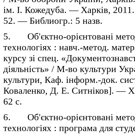
ім. І. Кожедуба. — Харків, 2011
52. — Библиогр.: 5 назв.
5. Об'єктно-орієнтовані мето
технологіях : навч.-метод. матер
курсу зі спец. «Документознавс
діяльність» / М-во культури Укра
культури, Каф. інформ.-док. систе
Коваленко, Д. Е. Ситніков]. — 
62 с.
6. Об'єктно-орієнтовані мето
технологіях : програма для студе