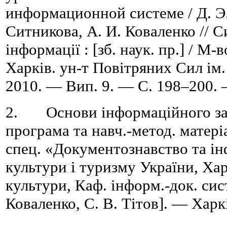
информационной системе / Д. Э.
Ситникова, А. И. Коваленко // 
інформації : [зб. наук. пр.] / М
Харків. ун-т Повітряних Сил ім.
2010. — Вип. 9. — C. 198–200. 
2. Основи інформаційного заб
програма та навч.-метод. матері
спец. «Документознавство та ін
культури і туризму України, Хар
культури, Каф. інформ.-док. систе
Коваленко, С. В. Тітов]. — Харк