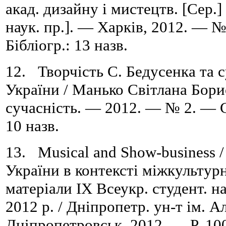
акад. дизайну і мистецтв. [Сер.]
наук. пр.]. — Харків, 2012. — 
Бібліогр.: 13 назв.
12. Творчість С. Бедусенка та 
України / Манько Світлана Борис
сучасність. — 2012. — № 2. — C
10 назв.
13. Musical and Show-business /
України в контексті міжкультурн
матеріали ІХ Всеукр. студент. нау
2012 р. / Дніпропетр. ун-т ім. 
Дніпропетровськ, 2012. — P. 10