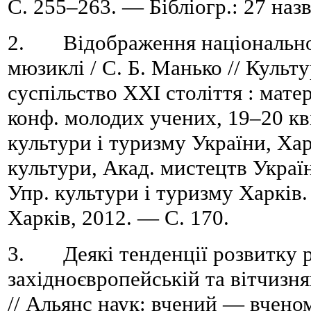
C. 255–263. — Бібліогр.: 27 назв
2. Відображення національної
мюзиклі / С. Б. Манько // Культ
суспільство ХХІ століття : матер
конф. молодих учених, 19–20 кві
культури і туризму України, Хар
культури, Акад. мистецтв Україн
Упр. культури і туризму Харків
Харків, 2012. — C. 170.
3. Деякі тенденції розвитку р
західноєвропейській та вітчизня
// Альянс наук: вчений — вченому