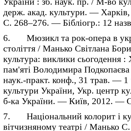
України : зб. наук. пр. / М-во к
держ. акад. культури. — Харків
C. 268–276. — Бібліогр.: 12 назв
6. Мюзикл та рок-опера в укра
століття / Манько Світлана Бори
культура: виклики сьогодення :
пам'яті Володимира Подкопаєва 
наук.-практ. конф., 31 трав. — 1
культури України, Укр. центр кул
б-ка України. — Київ, 2012. — 
7. Національний колорит і кул
вітчизняному театрі / Манько С.