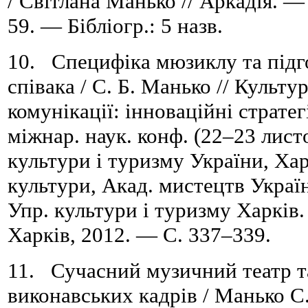
/ Світлана Манько // Аркадія. 
59. — Бібліогр.: 5 назв.
10. Специфіка мюзиклу та підг
співака / С. Б. Манько // Культу
комунікації: інноваційні стратег
міжнар. наук. конф. (22–23 листо
культури і туризму України, Хар
культури, Акад. мистецтв Україн
Упр. культури і туризму Харків
Харків, 2012. — C. 337–339.
11. Сучасний музичний театр т
виконавських кадрів / Манько С. 