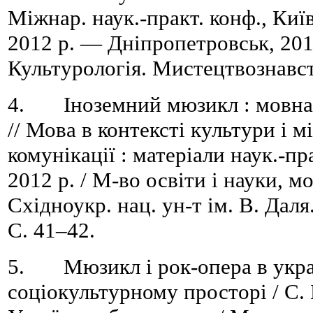
Міжнар. наук.-практ. конф., Київ
2012 р. — Дніпропетровськ, 2012
Культурологія. Мистецтвознавст
4. Іноземний мюзикл : мовна 
// Мова в контексті культури і 
комунікації : матеріали наук.-пра
2012 р. / М-во освіти і науки, м
Східноукр. нац. ун-т ім. В. Дал
C. 41–42.
5. Мюзикл і рок-опера в укра
соціокультурному просторі / С. 