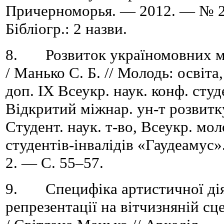
Причерноморья. — 2012. — № 2
Бібліогр.: 2 назви.
8. Розвиток україномовних мю
/ Манько С. Б. // Молодь: освіта,
доп. ІХ Всеукр. наук. конф. студ
Відкритий міжнар. ун-т розвитк
Студент. наук. т-во, Всеукр. мол
студентів-інвалідів «Гаудеамус»
2. — C. 55–57.
9. Специфіка артистичної діял
репрезентації на вітчизняній сц