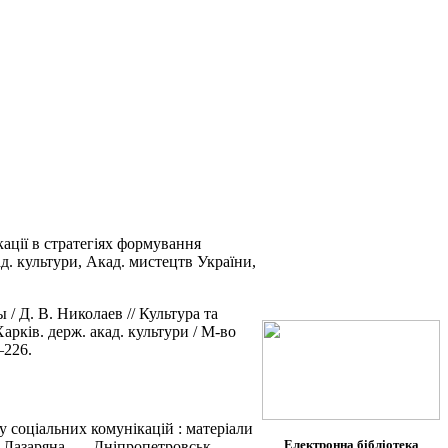
ації в стратегіях формування
кад. культури, Акад. мистецтв України,
Д. В. Николаев // Культура та
Харків. держ. акад. культури / М-во
–226.
у соціальних комунікацій : матеріали
Електронна бібліотека
В. Лазаряна. — Дніпропетровськ,