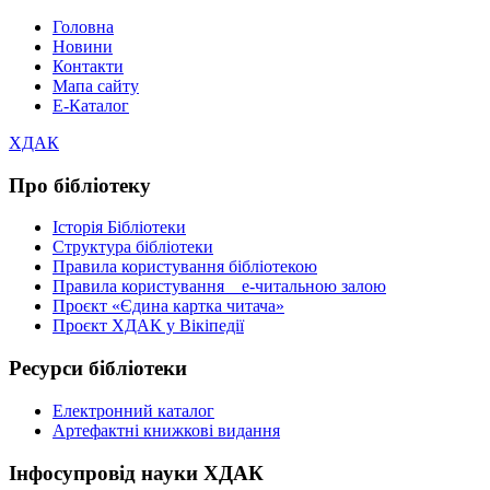
Головна
Новини
Контакти
Мапа сайту
Е-Каталог
ХДАК
Про бібліотеку
Історія Бібліотеки
Структура бібліотеки
Правила користування бібліотекою
Правила користування е-читальною залою
Проєкт «Єдина картка читача»
Проєкт ХДАК у Вікіпедії
Ресурси бібліотеки
Електронний каталог
Артефактні книжкові видання
Інфосупровід науки ХДАК