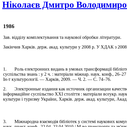
Ніколаєв Дмитро Володимир
1986
Зав. відділу комплектування та наукової обробки літератури.
Закінчив Харків. держ. акад. культури у 2008 р. У ХДАК з 2008
1. Роль електронних видань в умовах трансформації бібліотечн
суспільства знань : у 2 ч. : матеріали міжнар. наук. конф., 26–
Ін-т культурології. — Харків, 2009. — Ч. 2. — C. 74–76.
2. Электронные издания как источник организации качествен
інформаційне суспільство ХХІ століття : матеріали всеукр. наук.
культури і туризму України, Харків. держ. акад. культури, Акад
3. Міжнародна взаємодія бібліотек у системі наукових комуніка
наук.-практ. конф., 22.04–23.04.2010 / М-во транспорту та зв'я