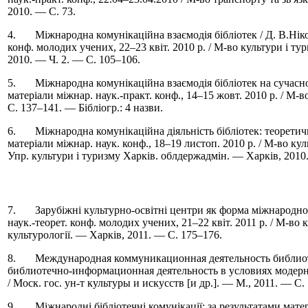
2010. — C. 73.
4. Міжнародна комунікаційна взаємодія бібліотек / Д. В.Ніколає
конф. молодих учених, 22–23 квіт. 2010 р. / М-во культури і ту
2010. — Ч. 2. — C. 105–106.
5. Міжнародна комунікаційна взаємодія бібліотек на сучасному 
матеріали міжнар. наук.-практ. конф., 14–15 жовт. 2010 р. / М-в
C. 137–141. — Бібліогр.: 4 назви.
6. Міжнародна комунікаційна діяльність бібліотек: теоретичний 
матеріали міжнар. наук. конф., 18–19 листоп. 2010 р. / М-во кул
Упр. культури і туризму Харків. облдержадмін. — Харків, 2010
7. Зарубіжні культурно-освітні центри як форма міжнародної вз
наук.-теорет. конф. молодих учених, 21–22 квіт. 2011 р. / М-во 
культурології. — Харків, 2011. — C. 175–176.
8. Международная коммуникационная деятельность библиотек 
библиотечно-информационная деятельность в условиях модерниз
/ Моск. гос. ун-т культуры и искусств [и др.]. — М., 2011. — C
9. Міжнародні бібліотечні комунікації: за результатами матер