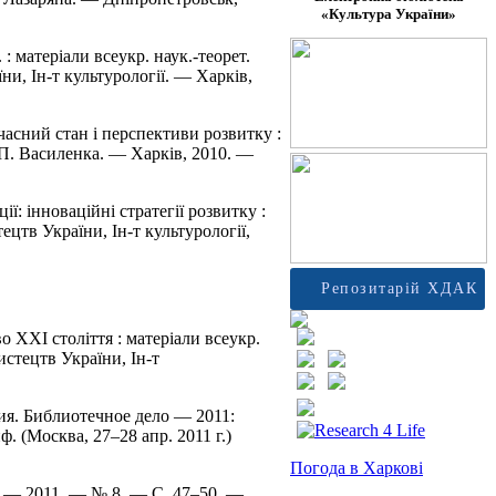
«Культура України»
: матеріали всеукр. наук.-теорет.
ни, Ін-т культурології. — Харків,
часний стан і перспективи розвитку :
м. П. Василенка. — Харків, 2010. —
ї: інноваційні стратегії розвитку :
ецтв України, Ін-т культурології,
Репозитарій ХДАК
о ХХІ століття : матеріали всеукр.
истецтв України, Ін-т
я. Библиотечное дело — 2011:
 (Москва, 27–28 апр. 2011 г.)
Погода в Харкові
и. — 2011. — № 8. — C. 47–50. —