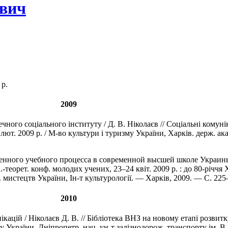
ович
 р.
2009
ого соціального інституту / Д. В. Ніколаєв // Соціальні комунік
27 лют. 2009 р. / М-во культури і туризму України, Харків. держ. а
ного учебного процесса в современной высшей школе Украины / 
-теорет. конф. молодих учених, 23–24 квіт. 2009 р. : до 80-річчя 
. мистецтв України, Ін-т культурології. — Харків, 2009. — C. 225
2010
цій / Ніколаєв Д. В. // Бібліотека ВНЗ на новому етапі розвитк
зку України, Дніпропетр. нац. ун-т залізнодорож. транспорту ім. 