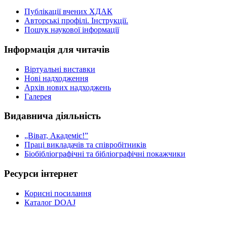
Публікації вчених ХДАК
Авторські профілі. Інструкції.
Пошук наукової інформації
Інформація для читачів
Віртуальні виставки
Нові надходження
Архів нових надходжень
Галерея
Видавнича діяльність
„Віват, Академіє!”
Праці викладачів та співробітників
Біобібліографічні та бібліографічні покажчики
Ресурси інтернет
Корисні посилання
Каталог DOAJ