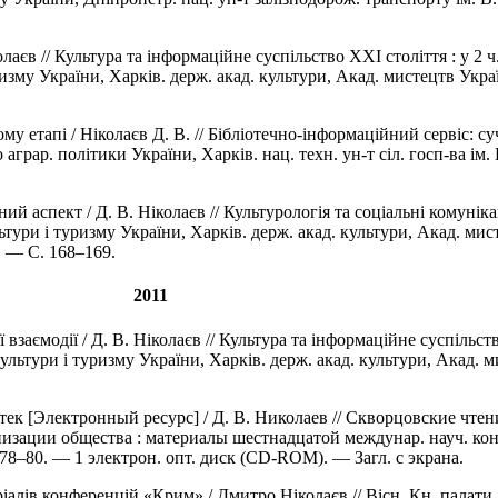
в // Культура та інформаційне суспільство ХХІ століття : у 2 ч. 
ризму України, Харків. держ. акад. культури, Акад. мистецтв Украї
етапі / Ніколаєв Д. В. // Бібліотечно-інформаційний сервіс: су
о аграр. політики України, Харків. нац. техн. ун-т сіл. госп-ва і
аспект / Д. В. Ніколаєв // Культурологія та соціальні комунікаці
ьтури і туризму України, Харків. держ. акад. культури, Акад. мист
. — C. 168–169.
2011
аємодії / Д. В. Ніколаєв // Культура та інформаційне суспільств
культури і туризму України, Харків. держ. акад. культури, Акад. м
[Электронный ресурс] / Д. В. Николаев // Скворцовские чтени
ации общества : материалы шестнадцатой междунар. науч. конф.
. 78–80. — 1 электрон. опт. диск (CD-ROM). — Загл. с экрана.
іалів конференцій «Крим» / Дмитро Ніколаєв // Вісн. Кн. палат