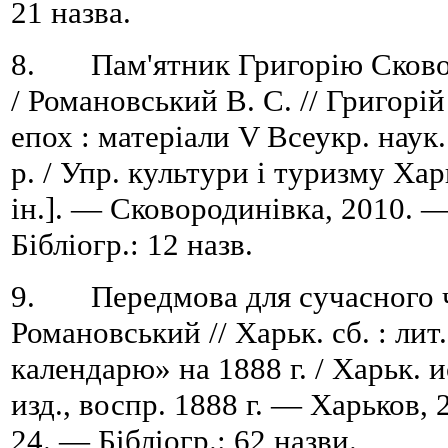
21 назва.
8. Пам'ятник Григорію Сковор
/ Романовський В. С. // Григорій
епох : матеріали V Всеукр. наук.
р. / Упр. культури і туризму Хар
ін.]. — Сковородинівка, 2010. 
Бібліогр.: 12 назв.
9. Передмова для сучасного ч
Романовський // Харьк. сб. : лит
календарю» на 1888 г. / Харьк. и
изд., воспр. 1888 г. — Харьков,
24. — Бібліогр.: 62 назви.