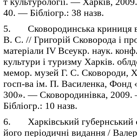
т культурології. — Харків, 2009
40. — Бібліогр.: 38 назв.
5. Сковородинська криниця в 
В. С. // Григорій Сковорода і п
матеріали IV Всеукр. наук. конф.,
культури і туризму Харків. облде
мемор. музей Г. С. Сковороди, Ха
госп-ва ім. П. Василенка, Фонд
300». — Сковородинівка, 2009.
Бібліогр.: 10 назв.
6. Харківський губернський с
його періодичні видання / Вале