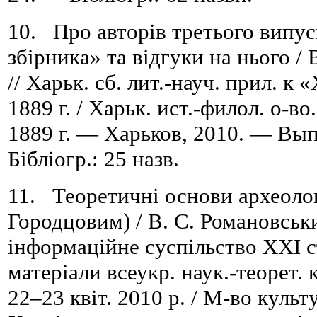
10. Про авторів третього випус
збірника» та відгуки на нього /
// Харьк. сб. лит.-науч. прил. к
1889 г. / Харьк. ист.-филол. о-во
1889 г. — Харьков, 2010. — Вып
Бібліогр.: 25 назв.
11. Теоретичні основи археолог
Городцовим) / В. С. Романовськи
інформаційне суспільство ХХІ сто
матеріали всеукр. наук.-теорет.
22–23 квіт. 2010 р. / М-во культ