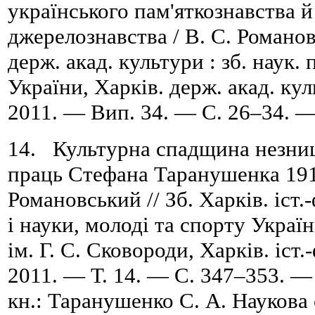
українського пам'яткознавства й
джерелознавства / В. С. Романов
держ. акад. культури : зб. наук. 
України, Харків. держ. акад. ку
2011. — Вип. 34. — C. 26–34. — 
14. Культурна спадщина незни
праць Стефана Таранушенка 1918
Романовський // Зб. Харків. іст.-
і науки, молоді та спорту Україн
ім. Г. С. Сковороди, Харків. іст.
2011. — Т. 14. — С. 347–353. — 
кн.: Таранушенко С. А. Наукова