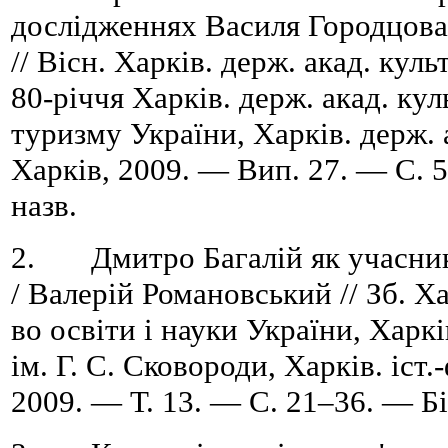
дослідженнях Василя Городцова 
// Вісн. Харків. держ. акад. культ
80-річчя Харків. держ. акад. кул
туризму України, Харків. держ. 
Харків, 2009. — Вип. 27. — C. 5
назв.
2. Дмитро Багалій як учасник 
/ Валерій Романовський // Зб. Хар
во освіти і науки України, Харкі
ім. Г. С. Сковороди, Харків. іст.
2009. — Т. 13. — C. 21–36. — Біб