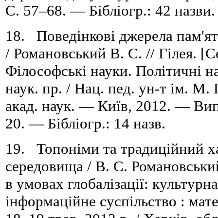
C. 57–68. — Бібліогр.: 42 назви.
18. Поведінкові джерела пам'я
/ Романовський В. С. // Гілея. [С
Філософські науки. Політичні наук
наук. пр. / Нац. пед. ун-т ім. М.
акад. наук. — Київ, 2012. — Вип
20. — Бібліогр.: 14 назв.
19. Топоніми та традиційний х
середовища / В. С. Романовськи
в умовах глобалізації: культурна
інформаційне суспільство : мате