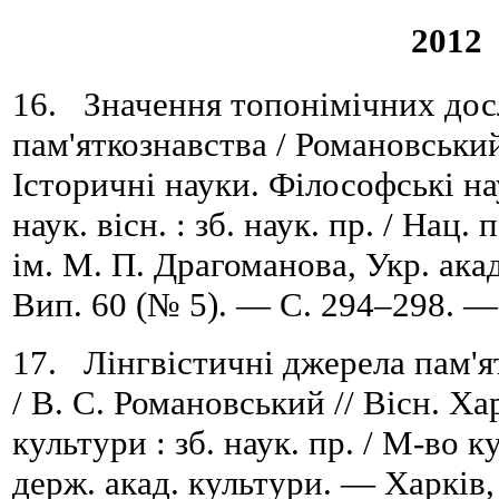
2012
16. Значення топонімічних дос
пам'яткознавства / Романовський 
Історичні науки. Філософські на
наук. вісн. : зб. наук. пр. / Нац. 
ім. М. П. Драгоманова, Укр. ака
Вип. 60 (№ 5). — C. 294–298. — 
17. Лінгвістичні джерела пам'я
/ В. С. Романовський // Вісн. Ха
культури : зб. наук. пр. / М-во 
держ. акад. культури. — Харків