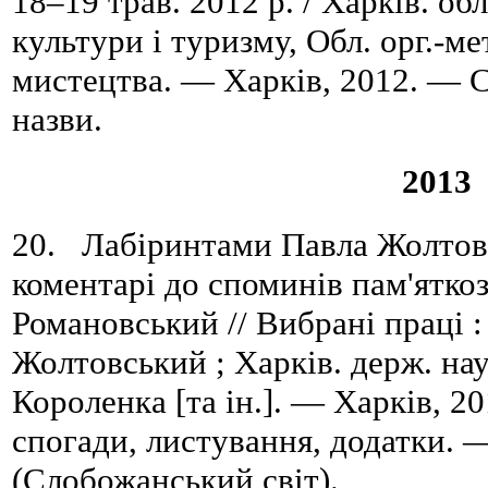
18–19 трав. 2012 р. / Харків. об
культури і туризму, Обл. орг.-ме
мистецтва. — Харків, 2012. — C
назви.
2013
20. Лабіринтами Павла Жолтовсь
коментарі до споминів пам'яткоз
Романовський // Вибрані праці : 
Жолтовський ; Харків. держ. наук
Короленка [та ін.]. — Харків, 20
спогади, листування, додатки. 
(Слобожанський світ).