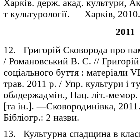
Харків. держ. акад. культури, Ак
т культурології. — Харків, 2010
2011
12. Григорій Сковорода про пам
/ Романовський В. С. // Григорі
соціального буття : матеріали VI
трав. 2011 р. / Упр. культури і 
облдержадмін., Нац. літ.-мемор.
[та ін.]. —Сковородинівка, 201
Бібліогр.: 2 назви.
13. Культурна спадщина в клас