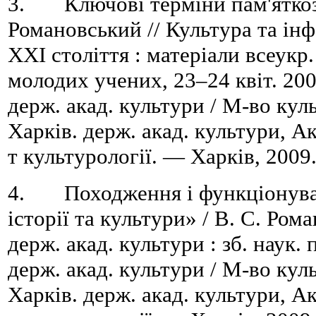
3. Ключові терміни пам'яткозн
Романовський // Культура та ін
ХХІ століття : матеріали всеукр.
молодих учених, 23–24 квіт. 2009
держ. акад. культури / М-во кул
Харків. держ. акад. культури, Ак
т культурології. — Харків, 2009
4. Походження і функціонуван
історії та культури» / В. С. Рома
держ. акад. культури : зб. наук. 
держ. акад. культури / М-во кул
Харків. держ. акад. культури, Ак