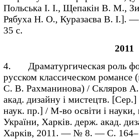
Польська І. І., Щепакін В. М., З
Рябуха Н. О., Куразаєва В. І.].
35 с.
2011
4. Драматургическая роль фо
русском классическом романсе 
С. В. Рахманинова) / Скляров А. 
акад. дизайну і мистецтв. [Сер.]
наук. пр.] / М-во освіти і науки,
України, Харків. держ. акад. ди
Харків, 2011. — № 8. — C. 164–1