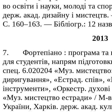
во освіти і науки, молоді та спо
держ. акад. дизайну і мистецтв
C. 160–163. — Бібліогр.: 12 назв
2013
7. Фортепіано : програма та н
для студентів, напрям підготов
спец. 6.020204 «Муз. мистецтво»
диригування», «Естрад. спів», «
інструменти», «Оркестр. духові 
«Муз. мистецтво естради» / М-в
України, Харків. держ. акад. ку