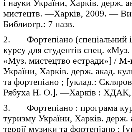
і науки України, Харків. держ. а
мистецтв. —Харків, 2009. — Ви
Библиогр.: 7 назв.
2. Фортепіано (спеціальний ін
курсу для студентів спец. «Муз.
«Муз. мистецтво естради»] / М-
України, Харків. держ. акад. ку
та фортепіано ; [уклад.: Скляров
Рябуха Н. О.]. —Харків : ХДАК,
3. Фортепіано : програма курс
туризму України, Харків. держ. 
теорії музики та фортепіано ; [у