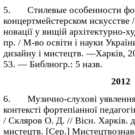
5. Стилевые особенности фор
концертмейстерском искусстве / 
новації у вищій архітектурно-худ
пр. / М-во освіти і науки Україн
дизайну і мистецтв. —Харків, 2
53. — Библиогр.: 5 назв.
2012
6. Музично-слухові уявлення т
контексті фортепіанної педагогі
/ Скляров О. Д. // Вісн. Харків. 
мистецтв. [Сер.] Мистецтвознавст