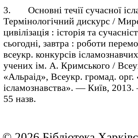
3. Основні течії сучасної ісл
Термінологічний дискурс / Миро
цивілізація : історія та сучасніс
сьогодні, завтра : роботи перемо
всеукр. конкурсів ісламознавчи
учених ім. А. Кримського / Всеук
«Альраід», Всеукр. громад. орг.
ісламознавства». — Київ, 2013. 
55 назв.
© 2026 Бібліотека Харківс