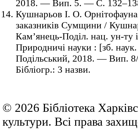
2018. — Вип. 5. — C. 132–138
Кушнарьов І. О. Орнітофауна
заказників Сумщини / Кушнарь
Кам’янець-Поділ. нац. ун-ту і
Природничі науки : [зб. наук
Подільський, 2018. — Вип. 8
Бібліогр.: 3 назви.
© 2026 Бібліотека Харківс
культури. Всі права захищ