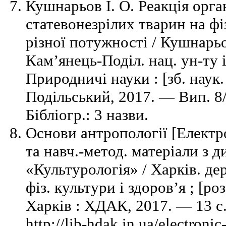
Кушнарьов І. О. Реакція орга
статевонезрілих тварин на ф
різної потужності / Кушнарьов
Кам’янець-Поділ. нац. ун-ту і
Природничі науки : [зб. наук
Подільський, 2017. — Вип. 8
Бібліогр.: 3 назви.
Основи антропології [Електр
та навч.-метод. матеріали з д
«Культурологія» / Харків. де
фіз. культури і здоров’я ; [р
Харків : ХДАК, 2017. — 13 
http://lib-hdak.in.ua/electroni