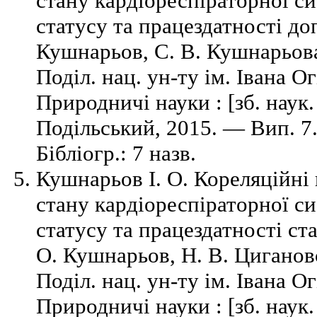
стану кардіореспіраторної с
статусу та працездатності до
Кушнарьов, С. В. Кушнарьова
Поділ. нац. ун-ту ім. Івана Ог
Природничі науки : [зб. наук
Подільський, 2015. — Вип. 7
Бібліогр.: 7 назв.
Кушнарьов І. О. Кореляційні
стану кардіореспіраторної с
статусу та працездатності ста
О. Кушнарьов, Н. В. Цигановс
Поділ. нац. ун-ту ім. Івана Ог
Природничі науки : [зб. наук