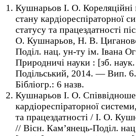
Кушнарьов І. О. Кореляційні
стану кардіореспіраторної с
статусу та працездатності піс
О. Кушнарьов, Н. В. Цигановс
Поділ. нац. ун-ту ім. Івана Ог
Природничі науки : [зб. наук
Подільський, 2014. — Вип. 6
Бібліогр.: 6 назв.
Кушнарьов І. О. Співвідноше
кардіореспіраторної системи
та працездатності / І. О. Ку
// Вісн. Кам’янець-Поділ. нац.