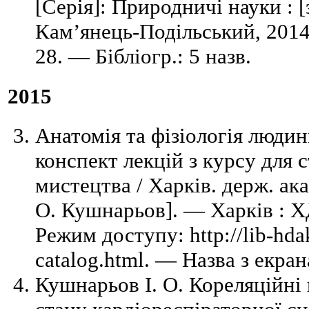
[Серія]: Природничі науки : [
Кам’янець-Подільський, 2014
28. — Бібліогр.: 5 назв.
2015
Анатомія та фізіологія людин
конспект лекцій з курсу для с
мистецтва / Харків. держ. акад
О. Кушнарьов]. — Харків : 
Режим доступу: http://lib-hdak
catalog.html. — Назва з екран
Кушнарьов І. О. Кореляційні