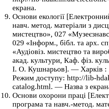
екрана.
Основи екології [Електронний
навч. метод. матеріали з дис
мистецтво», 027 «Музеєзнавс
029 «Інформ., бібл. та арх. с
«Аудіовіз. мистецтво та виро
акад. культури, Каф. фіз. куль
І. О. Кушнарьов]. — Харків 
Режим доступу: http://lib-hdak
catalog.html. — Назва з екран
Основи охорони праці [Елект
програма та навч.-метод. мат