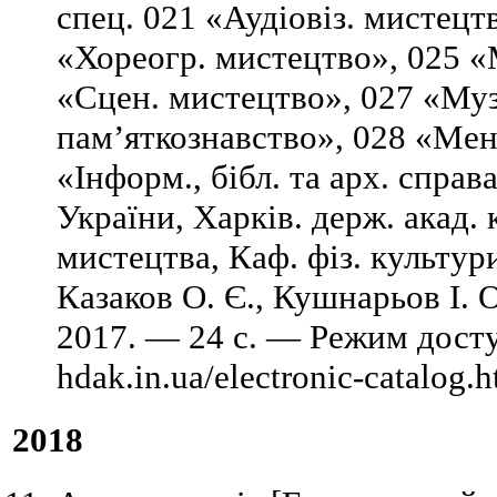
спец. 021 «Аудіовіз. мистецт
«Хореогр. мистецтво», 025 «
«Сцен. мистецтво», 027 «Муз
пам’яткознавство», 028 «Ме
«Інформ., бібл. та арх. справ
України, Харків. держ. акад. 
мистецтва, Каф. фіз. культури 
Казаков О. Є., Кушнарьов І. 
2017. — 24 с. — Режим доступу
hdak.in.ua/electronic-catalog.
2018