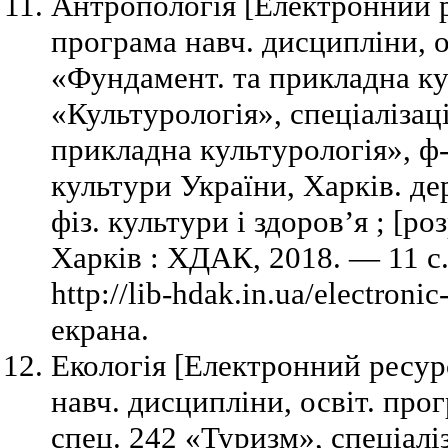
Антропологія [Електронний р
програма навч. дисципліни, о
«Фундамент. та прикладна ку
«Культурологія», спеціалізац
прикладна культурологія», ф-
культури України, Харків. де
фіз. культури і здоров’я ; [р
Харків : ХДАК, 2018. — 11 с
http://lib-hdak.in.ua/electroni
екрана.
Екологія [Електронний ресур
навч. дисципліни, освіт. про
спец. 242 «Туризм», спеціалі