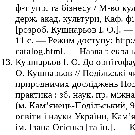
ф-т упр. та бізнесу / М-во ку
держ. акад. культури, Каф. фіз
[розроб. Кушнарьов І. О.]. 
11 с. — Режим доступу: http://
catalog.html. — Назва з екран
Кушнарьов І. О. До орнітофау
О. Кушнарьов // Подільські ч
природничих досліджень Поділ
практика : зб. наук. пр. міжна
(м. Кам’янець-Подільський, 9
освіти і науки України, Кам’я
ім. Івана Огієнка [та ін.]. —