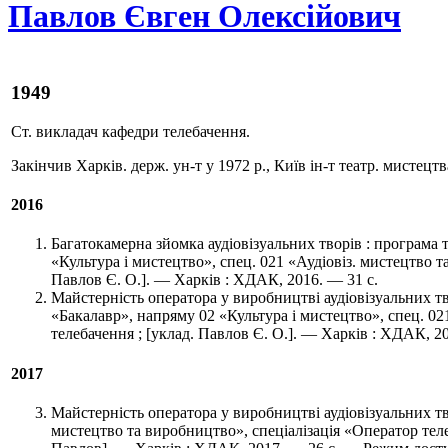
Павлов Євген Олексійович
1949
Ст. викладач кафедри телебачення.
Закінчив Харків. держ. ун-т у 1972 р., Київ ін-т театр. мистецт
2016
Багатокамерна зйомка аудіовізуальних творів : програма та
«Культура і мистецтво», спец. 021 «Аудіовіз. мистецтво т
Павлов Є. О.]. — Харків : ХДАК, 2016. — 31 с.
Майстерність оператора у виробництві аудіовізуальних твор
«Бакалавр», напряму 02 «Культура і мистецтво», спец. 02
телебачення ; [уклад. Павлов Є. О.]. — Харків : ХДАК, 20
2017
Майстерність оператора у виробництві аудіовізуальних тво
мистецтво та виробництво», спеціалізація «Оператор телеба