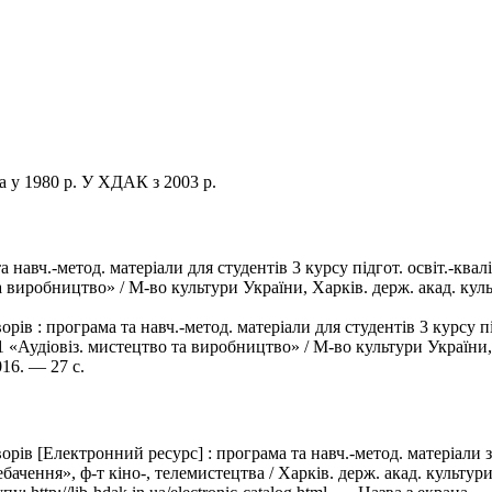
ва у 1980 р. У ХДАК з 2003 р.
 навч.-метод. матеріали для студентів 3 курсу підгот. освіт.-ква
а виробництво» / М-во культури України, Харків. держ. акад. куль
ів : програма та навч.-метод. матеріали для студентів 3 курсу під
1 «Аудіовіз. мистецтво та виробництво» / М-во культури України, 
16. — 27 с.
рів [Електронний ресурс] : програма та навч.-метод. матеріали з
чення», ф-т кіно-, телемистецтва / Харків. держ. акад. культури,