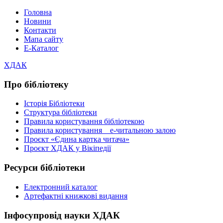
Головна
Новини
Контакти
Мапа сайту
Е-Каталог
ХДАК
Про бібліотеку
Історія Бібліотеки
Структура бібліотеки
Правила користування бібліотекою
Правила користування е-читальною залою
Проєкт «Єдина картка читача»
Проєкт ХДАК у Вікіпедії
Ресурси бібліотеки
Електронний каталог
Артефактні книжкові видання
Інфосупровід науки ХДАК