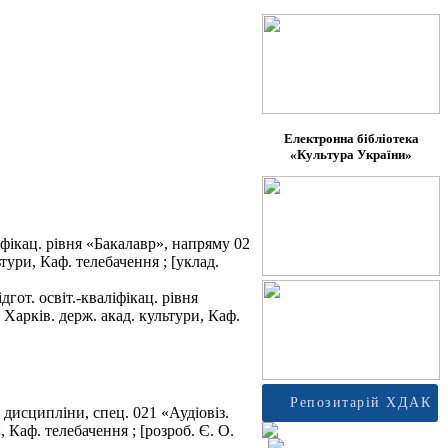
Електронна бібліотека
«Культура України»
ліфікац. рівня «Бакалавр», напряму 02
тури, Каф. телебачення ; [уклад.
гот. освіт.-кваліфікац. рівня
Харків. держ. акад. культури, Каф.
Репозитарій ХДАК
 дисципліни, спец. 021 «Аудіовіз.
 Каф. телебачення ; [розроб. Є. О.