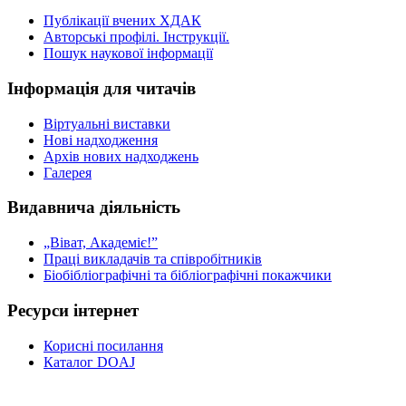
Публікації вчених ХДАК
Авторські профілі. Інструкції.
Пошук наукової інформації
Інформація для читачів
Віртуальні виставки
Нові надходження
Архів нових надходжень
Галерея
Видавнича діяльність
„Віват, Академіє!”
Праці викладачів та співробітників
Біобібліографічні та бібліографічні покажчики
Ресурси інтернет
Корисні посилання
Каталог DOAJ