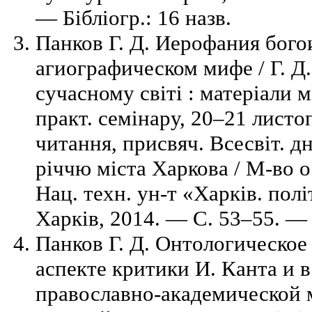
— Бібліогр.: 16 назв.
Панков Г. Д. Иерофания бого
агиографическом мифе / Г. Д.
сучасному світі : матеріали м
практ. семінару, 20–21 листоп
читання, присвяч. Всесвіт. д
річчю міста Харкова / М-во о
Нац. техн. ун-т «Харків. політ
Харків, 2014. — C. 53–55. — 
Панков Г. Д. Онтологическое 
аспекте критики И. Канта и в
православно-академической 