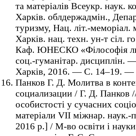
та матеріалів Всеукр. наук. ко
Харків. облдержадмін., Депа
туризму, Нац. літ.-меморіал. 
Харків. нац. техн. ун-т сіл. г
Каф. ЮНЕСКО «Філософія лю
соц.-гуманітар. дисциплін. 
Харків, 2016. — C. 14–19. — Б
Панков Г. Д. Молитва в конт
социализации / Г. Д. Панков /
особистості у сучасних соціо
матеріали VII міжнар. наук.-п
2016 р.] / М-во освіти і наук