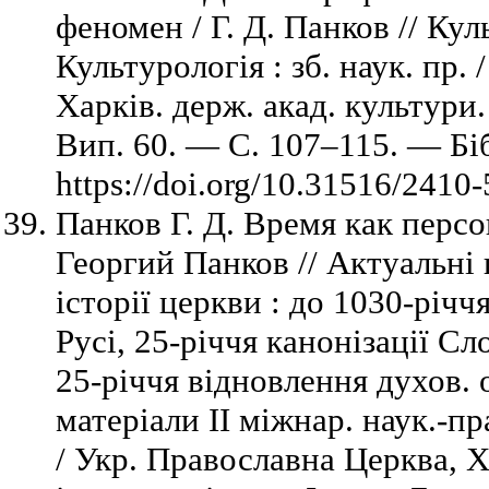
феномен / Г. Д. Панков // Кул
Культурологія : зб. наук. пр.
Харків. держ. акад. культури
Вип. 60. — C. 107–115. — Біб
https://doi.org/10.31516/2410
Панков Г. Д. Время как перс
Георгий Панков // Актуальні 
історії церкви : до 1030-річ
Русі, 25-річчя канонізації С
25-річчя відновлення духов.
матеріали ІІ міжнар. наук.-пра
/ Укр. Православна Церква, Х