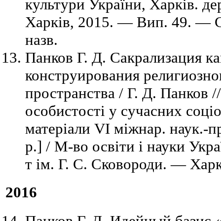
культури України, Харків. де
Харків, 2015. — Вип. 49. — C
назв.
Панков Г. Д. Сакрализация к
конструирования религиозно
пространства / Г. Д. Панков /
особистості у сучасних соціо
матеріали VI міжнар. наук.-пр
р.] / М-во освіти і науки Укра
т ім. Г. С. Сковороди. — Хар
2016
Панков Г. Д. Идейный базис