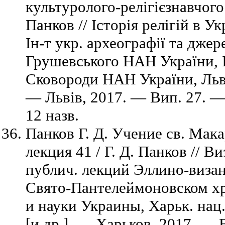
культуролого-релігієзнавчого
Панков // Історія релігій в Ук
Ін-т укр. археографії та джер
Грушевського НАН України, Ін
Сковороди НАН України, Львів
— Львів, 2017. — Вип. 27. —
12 назв.
Панков Г. Д. Учение св. Мака
лекция 41 / Г. Д. Панков // В
публич. лекций Эллино-виза
Свято-Пантелеймоновском хр
и науки Украины, Харьк. нац.
[и др.]. — Харьков, 2017. —