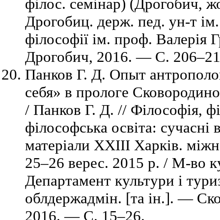
філос. семінар) (Дрогобич, жо
Дрогобиц. держ. пед. ун-т ім
філософії ім. проф. Валерія
Дрогобич, 2016. — C. 206–21
Панков Г. Д. Опыт антрополо
себя» в прологе Сковородин
/ Панков Г. Д. // Філософія, 
філософська освіта: сучасні 
матеріали ХХІІІ Харків. міжн
25–26 верес. 2015 р. / М-во 
Департамент культури і тури
облдержадмін. [та ін.]. — Ск
2016. — C. 15–26.