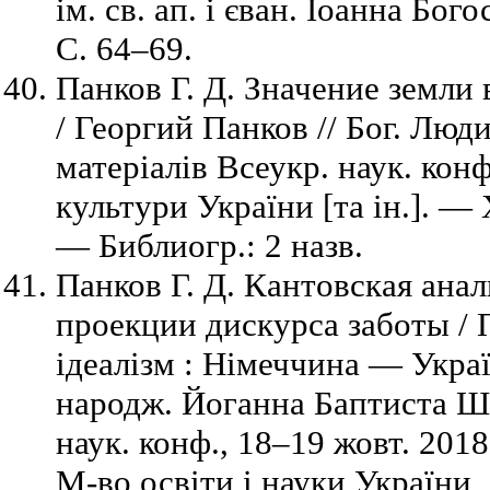
ім. св. ап. і єван. Іоанна Бо
C. 64–69.
Панков Г. Д. Значение земли
/ Георгий Панков // Бог. Людин
матеріалів Всеукр. наук. конф
культури України [та ін.]. —
— Библиогр.: 2 назв.
Панков Г. Д. Кантовская анал
проекции дискурса заботы / П
ідеалізм : Німеччина — Україн
народж. Йоганна Баптиста Ша
наук. конф., 18–19 жовт. 2018 
М-во освіти і науки України, 