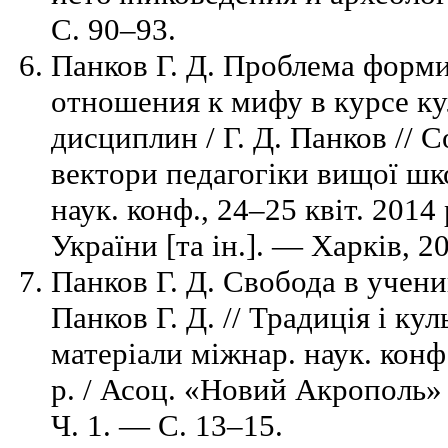
C. 90–93.
Панков Г. Д. Проблема форм
отношения к мифу в курсе к
дисциплин / Г. Д. Панков // 
вектори педагогіки вищої шк
наук. конф., 24–25 квіт. 2014 
України [та ін.]. — Харків, 2
Панков Г. Д. Свобода в учени
Панков Г. Д. // Традиція і кул
матеріали міжнар. наук. конф.
р. / Асоц. «Новий Акрополь» 
Ч. 1. — C. 13–15.