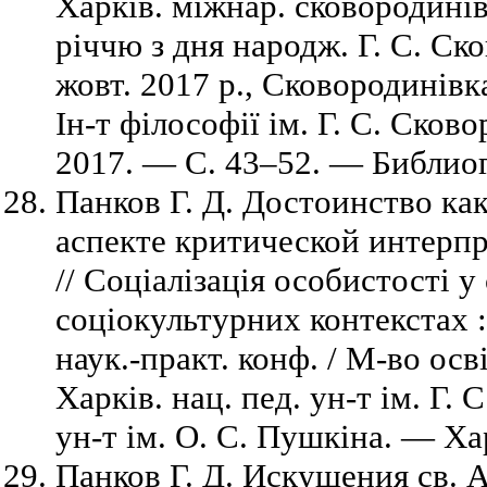
Харків. міжнар. сковородинів
річчю з дня народж. Г. С. Ско
жовт. 2017 р., Сковородинів
Ін-т філософії ім. Г. С. Сково
2017. — C. 43–52. — Библиогр
Панков Г. Д. Достоинство ка
аспекте критической интерпр
// Соціалізація особистості у
соціокультурних контекстах :
наук.-практ. конф. / М-во осв
Харків. нац. пед. ун-т ім. Г. 
ун-т ім. О. С. Пушкіна. — Ха
Панков Г. Д. Искушения св. 