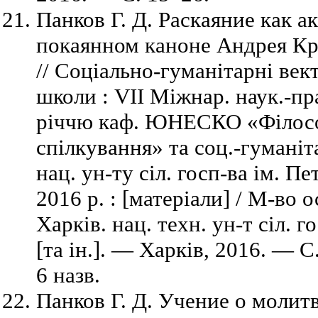
Панков Г. Д. Раскаяние как а
покаянном каноне Андрея Кри
// Соціально-гуманітарні век
школи : VII Міжнар. наук.-пра
річчю каф. ЮНЕСКО «Філосо
спілкування» та соц.-гуманіт
нац. ун-ту сіл. госп-ва ім. Пе
2016 р. : [матеріали] / М-во о
Харків. нац. техн. ун-т сіл. г
[та ін.]. — Харків, 2016. — 
6 назв.
Панков Г. Д. Учение о молитв