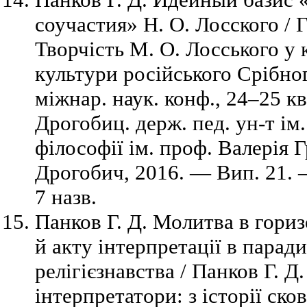
соучастия» Н. О. Лосского / 
Творчість М. О. Лосського у 
культури російського Срібног
міжнар. наук. конф., 24–25 кв
Дрогобиц. держ. пед. ун-т ім
філософії ім. проф. Валерія
Дрогобич, 2016. — Вип. 21. 
7 назв.
Панков Г. Д. Молитва в гориз
й акту інтерпретації в паради
релігієзнавства / Панков Г. Д.
інтерпретатори: з історії ско