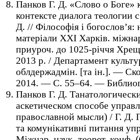
Панков Г. Д. «Слово о Боге» 
контексте диалога теологии с
Д. // Філософія і богослов’я: 
матеріали ХХІ Харків. міжнар
приуроч. до 1025-річчя Хрещ
2013 р. / Департамент культу
облдержадмін. [та ін.]. — Ск
2014. — C. 55–64. — Библиогр
Панков Г. Д. Танатологическ
аскетическом способе управл
православной мысли) / Г. Д. 
та комунікативні питання упр
Міжнар. наук.-теорет. конф. (