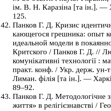
ім. В. Н. Каразіна [та ін.]. 
125.
Панков Г. Д. Кризис идентич
кающегося грешника: опыт к
идеальной модели в покаянн
Критского / Панков Г. Д. // Л
комунікативні технології : ма
практ. конф. / Укр. держ. ун-т
Лиман. філія [та ін.]. — Харк
89–92.
Панков Г. Д. Методологічне 
життя» в релігієзнавстві / Ге