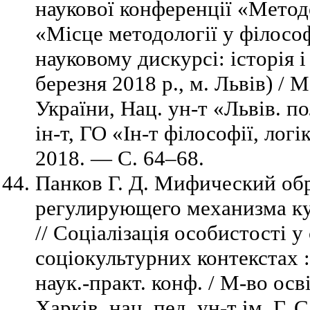
наукової конференції «Метод
«Місце методології у філосо
науковому дискурсі: історія і
березня 2018 р., м. Львів) / М
України, Нац. ун-т «Львів. по
ін-т, ГО «Ін-т філософії, логі
2018. — C. 64–68.
Панков Г. Д. Мифический обр
регулирующего механизма кул
// Соціалізація особистості у
соціокультурних контекстах :
наук.-практ. конф. / М-во осв
Харків. нац. пед. ун-т ім. Г. 