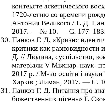
контексте аскетического восх
1720-летию со времени рожд
Антония Великого / Г. Д. Панк
2017. — № 10. — C. 177–183.
Панков Г. Д. «Кризис иденти
критики как разновидности и
Д. // Людина, суспільство, ко
матеріали V Міжнар. наук.-пр
2017 р. / М-во освіти і науки 
Харків ; Лиман, 2017. — C. 
Панков Г. Д. Питання про зн
божественних пісень» Г. Ско