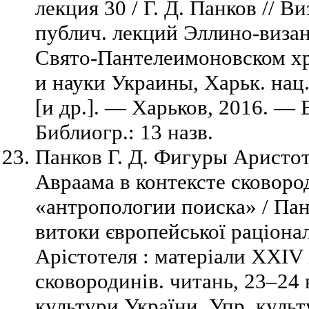
лекция 30 / Г. Д. Панков // В
публич. лекций Эллино-виза
Свято-Пантелеимоновском хр
и науки Украины, Харьк. нац.
[и др.]. — Харьков, 2016. —
Библиогр.: 13 назв.
Панков Г. Д. Фигуры Аристот
Авраама в контексте сковор
«антропологии поиска» / Панк
витоки європейської раціонал
Арістотеля : матеріали ХХIV 
сковородинів. читань, 23–24 
культури України, Упр. культ