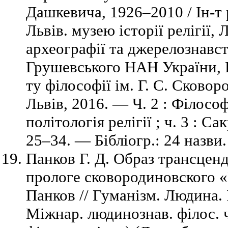
Дашкевича, 1926–2010 / Ін-т р
Львів. музею історії релігії, Л
археографії та джерелознавст
Грушевського НАН України, Ві
ту філософії ім. Г. С. Сков
Львів, 2016. — Ч. 2 : Філософ
політологія релігії ; ч. 3 : С
25–34. — Бібліогр.: 24 назви.
Панков Г. Д. Образ трансце
прологе сковородиновского «
Панков // Гуманізм. Людина. 
Міжнар. людинознав. філос. 