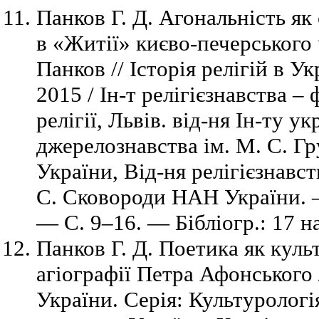
Панков Г. Д. Агональність як
в «Житії» києво-печерського 
Панков // Історія релігій в Ук
2015 / Ін-т релігієзнавства – 
релігії, Львів. від-ня Ін-ту ук
джерелознавства ім. М. С. 
України, Від-ня релігієзнавств
С. Сковороди НАН України. —
— C. 9–16. — Бібліогр.: 17 на
Панков Г. Д. Поетика як кул
агіографії Петра Афонського /
України. Серія: Культурологія 