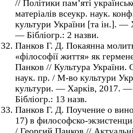
// Політики пам’яті українсько
матеріалів всеукр. наук. конф.
культури України [та ін.]. —
— Бібліогр.: 2 назви.
Панков Г. Д. Покаянна молитв
«філософії життя» як гермене
Панков // Культура України. С
наук. пр. / М-во культури Укр
культури. — Харків, 2017. —
Бібліогр.: 13 назв.
Панков Г. Д. Поучение о вино
17) в философско-экзистенц
/ Георгий Панков // Актуальн