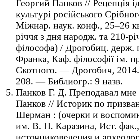
Георгий Панков // Рецепція і
культурі російського Срібног
Міжнар. наук. конф., 25–26 кві
річчя з дня народж. та 210-рі
філософа) / Дрогобиц. держ. п
Франка, Каф. філософії ім. п
Скотного. — Дрогобич, 2014.
208. — Библиогр.: 9 назв.
Панков Г. Д. Преподавал мне 
Панков // Историк по призв
Шерман : (очерки и воспомина
им. В. Н. Каразина, Ист. фак
источниковедения и археоло