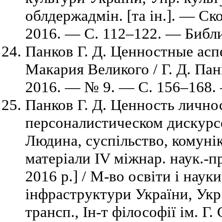
облдержадмін. [та ін.]. — Ск
2016. — C. 112–122. — Библио
Панков Г. Д. Ценностные асп
Макария Великого / Г. Д. Панк
2016. — № 9. — C. 156–168. 
Панков Г. Д. Ценность лично
персоналистическом дискурсе 
Людина, суспільство, комунік
матеріали IV міжнар. наук.-пр
2016 р.] / М-во освіти і наук
інфраструктури України, Укр.
трансп., Ін-т філософії ім. Г