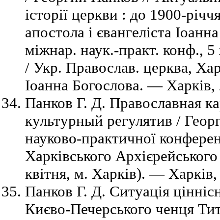
історії церкви : до 1900-річч
апостола і євангеліста Іоанна
міжнар. наук.-практ. конф., 5 
/ Укр. Православ. церква, Хар
Іоанна Богослова. — Харків,
Панков Г. Д. Православная к
культурный регулятив / Геор
науково-практичної конферен
Харківського Архієрейського
квітня, м. Харків). — Харків
Панков Г. Д. Ситуація цінніс
Києво-Печерського ченця Тит