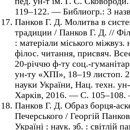
пед. ун-т ім. Г. С. Сковороди
119–122. — Библиогр.: 3 назв
Панков Г. Д. Молитва в сист
традиции / Панков Г. Д. // Фі
: матеріали міського міжвуз. 
філос. читання, присвяч. Все
20-річчю ф-ту соц.-гуманітар
ун-ту «ХПІ», 18–19 листоп. 20
науки України, Нац. техн. ун-
Харків, 2016. — C. 105–108. 
Панков Г. Д. Образ борця-аске
Печерського / Георгій Панков /
Україні : наук. зб. : світлій 