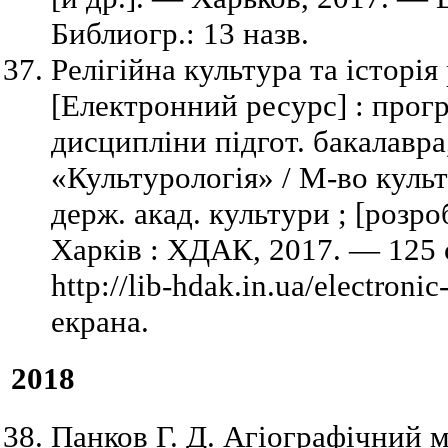
Библиогр.: 13 назв.
Релігійна культура та історія
[Електронний ресурс] : прогр
дисципліни підгот. бакалавр
«Культурологія» / М-во культ
держ. акад. культури ; [розро
Харків : ХДАК, 2017. — 125
http://lib-hdak.in.ua/electroni
екрана.
2018
Панков Г. Д. Агіографічний 