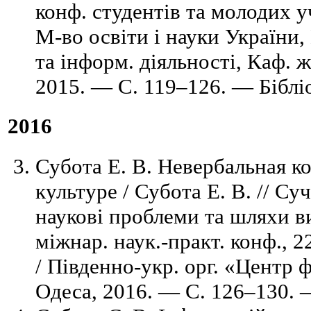
конф. студентів та молодих уч
М-во освіти і науки України
та інформ. діяльності, Каф. 
2015. — C. 119–126. — Бібліо
2016
Субота Е. В. Невербальная к
культуре / Субота Е. В. // Су
наукові проблеми та шляхи ви
міжнар. наук.-практ. конф., 2
/ Південно-укр. орг. «Центр 
Одеса, 2016. — C. 126–130. —