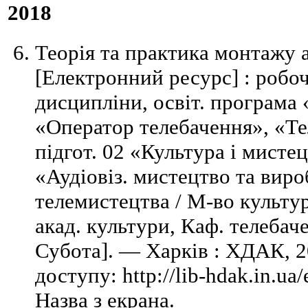
2018
Теорія та практика монтажу а
[Електронний ресурс] : робо
дисципліни, освіт. програма
«Оператор телебачення», «Т
підгот. 02 «Культура і мистец
«Аудіовіз. мистецтво та виро
телемистецтва / М-во культур
акад. культури, Каф. телебаче
Субота]. — Харків : ХДАК, 
доступу: http://lib-hdak.in.ua
Назва з екрана.